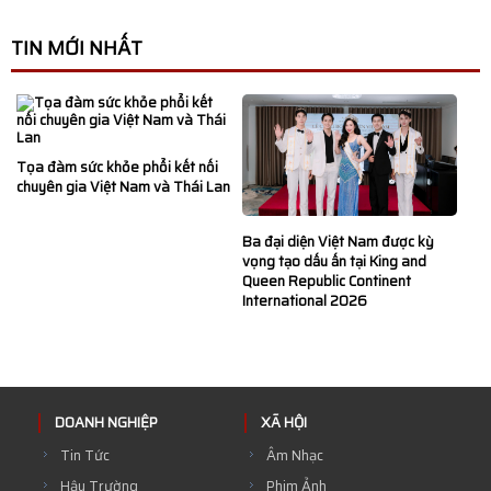
TIN MỚI NHẤT
Tọa đàm sức khỏe phổi kết nối
chuyên gia Việt Nam và Thái Lan
Ba đại diện Việt Nam được kỳ
vọng tạo dấu ấn tại King and
Queen Republic Continent
International 2026
DOANH NGHIỆP
XÃ HỘI
Tin Tức
Âm Nhạc
Hậu Trường
Phim Ảnh