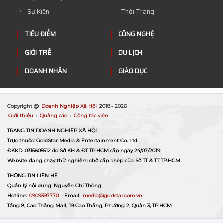
Sự Kiện
Thời Trang
TIÊU ĐIỂM
CÔNG NGHỆ
GIỚI TRẺ
DU LỊCH
DOANH NHÂN
GIÁO DỤC
Copyright @
Doanh Nghiệp Xã Hội
2018 -
2026
Giới thiệu
•
Quảng cáo
•
Cộng tác viên
TRANG TIN DOANH NGHIỆP XÃ HỘI
Trực thuộc: GoldStar Media & Entertainment Co. Ltd.
ĐKKD: 0315805512 do Sở KH & ĐT TP.HCM cấp ngày 24/07/2019
Website đang chạy thử nghiệm chờ cấp phép của Sở TT & TT TP.HCM
THÔNG TIN LIÊN HỆ
Quản lý nội dung: Nguyễn Chí Thông
Hotline:
0909397770
• Email:
media@goldstar.com.vn
Tầng 8, Cao Thắng Mall, 19 Cao Thắng, Phường 2, Quận 3, TP.HCM