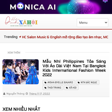
Trending
HC Salon Music & English mở rộng đào tạo âm nhạc, MC
và kỹ năng giao tiếp
XEM THÊM
Tọa đàm sức khỏe phổi kết nối chuyên gia Việt Nam và
Mẫu Nhí Philippines Tỏa Sáng
Với Áo Dài Việt Nam Tại Bangkok
Thái Lan
Kids International Fashion Week
2022
Ba đại diện Việt Nam được kỳ vọng tạo dấu ấn tại King
AYSHA BYELLE BAJARO
NTK ĐẮC NGỌC
and Queen Republic Continent International 2026
THỜI TRANG
XÃ HỘI
Nguyễn Thông
Tháng 11 17, 2022
Trạm Phóng Tương Lai mùa 7 bàn giao trường học mới,
XEM NHIỀU NHẤT
mang Tết Thiếu nhi ấm áp đến trẻ em Gia Lai