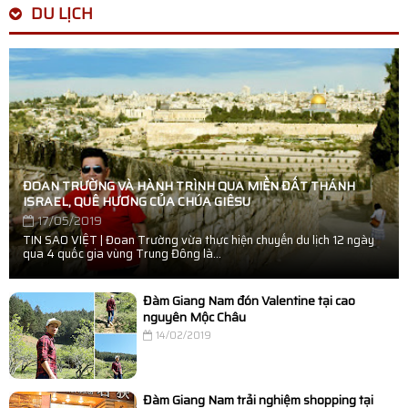
DU LỊCH
ĐOAN TRƯỜNG VÀ HÀNH TRÌNH QUA MIỀN ĐẤT THÁNH
ISRAEL, QUÊ HƯƠNG CỦA CHÚA GIÊSU
17/05/2019
TIN SAO VIỆT | Đoan Trường vừa thực hiện chuyến du lịch 12 ngày
qua 4 quốc gia vùng Trung Đông là...
Đàm Giang Nam đón Valentine tại cao
nguyên Mộc Châu
14/02/2019
Đàm Giang Nam trải nghiệm shopping tại