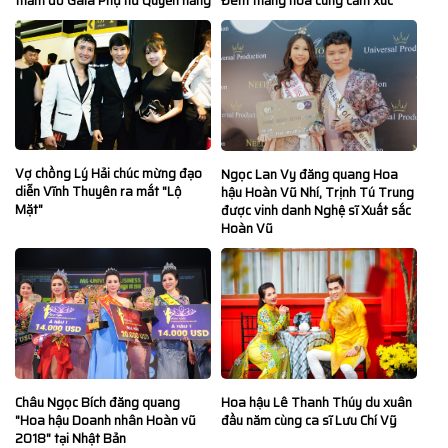
thảm đỏ Gala Phụ nữ Quyền năng
Đêm thăng hoa cùng cảm xúc
Vợ chồng Lý Hải chúc mừng đạo
Ngọc Lan Vy đăng quang Hoa
diễn Vĩnh Thuyên ra mắt "Lộ
hậu Hoàn Vũ Nhí, Trịnh Tú Trung
Mặt"
được vinh danh Nghệ sĩ Xuất sắc
Hoàn Vũ
Hoa hậu Lê Thanh Thúy du xuân
Châu Ngọc Bích đăng quang
đầu năm cùng ca sĩ Lưu Chí Vỹ
"Hoa hậu Doanh nhân Hoàn vũ
2018" tại Nhật Bản