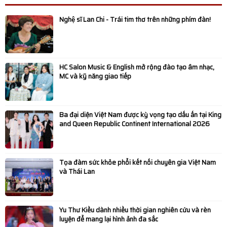
Toàn Cảnh TEDxUEB 2026: Không Gian Kết Nối Ý Tưởng
Nghệ sĩ Lan Chi - Trái tim thơ trên những phím đàn!
Và Lan Tỏa Tinh Thần “Convergence”
Diễn viên Dương Phi Long: “Ngẫm - Cười” là tiếng cười
HC Salon Music & English mở rộng đào tạo âm nhạc,
chậm giữa thời đại ồn ào
MC và kỹ năng giao tiếp
HANE tổ chức tham quan Biwase E.T.S: Khẳng định vai
Ba đại diện Việt Nam được kỳ vọng tạo dấu ấn tại King
trò tiên phong trong bảo vệ môi trường
and Queen Republic Continent International 2026
Bùi Lan Anh đăng quang Hoa khôi UEB Charming 2025
Lan tỏa hành trình xanh vì biển đảo: Hơn 350.000 cây
Tọa đàm sức khỏe phổi kết nối chuyên gia Việt Nam
và Thái Lan
được đưa ra Trường Sa giai đoạn 2024-2025
MC Xuân Tiến cùng vợ đón Tết sớm tại Phố Ông Đồ
Yu Thư Kiều dành nhiều thời gian nghiên cứu và rèn
luyện để mang lại hình ảnh đa sắc
Âm nhạc kết nối hai thế hệ trong “Hello Việt Nam” phiên