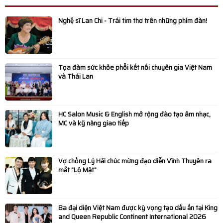
Toàn Cảnh TEDxUEB 2026: Không Gian Kết Nối Ý Tưởng
Nghệ sĩ Lan Chi - Trái tim thơ trên những phím đàn!
Và Lan Tỏa Tinh Thần “Convergence”
Diễn viên Dương Phi Long: “Ngẫm - Cười” là tiếng cười
Tọa đàm sức khỏe phổi kết nối chuyên gia Việt Nam
chậm giữa thời đại ồn ào
và Thái Lan
HANE tổ chức tham quan Biwase E.T.S: Khẳng định vai
HC Salon Music & English mở rộng đào tạo âm nhạc,
trò tiên phong trong bảo vệ môi trường
MC và kỹ năng giao tiếp
Bùi Lan Anh đăng quang Hoa khôi UEB Charming 2025
Lan tỏa hành trình xanh vì biển đảo: Hơn 350.000 cây
Vợ chồng Lý Hải chúc mừng đạo diễn Vĩnh Thuyên ra
mắt "Lộ Mặt"
được đưa ra Trường Sa giai đoạn 2024-2025
MC Xuân Tiến cùng vợ đón Tết sớm tại Phố Ông Đồ
Ba đại diện Việt Nam được kỳ vọng tạo dấu ấn tại King
and Queen Republic Continent International 2026
Âm nhạc kết nối hai thế hệ trong “Hello Việt Nam” phiên