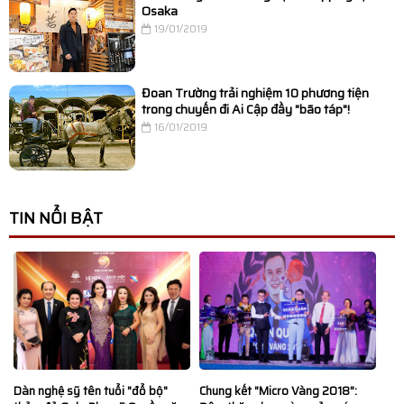
Osaka
19/01/2019
Đoan Trường trải nghiệm 10 phương tiện
trong chuyến đi Ai Cập đầy "bão táp"!
16/01/2019
TIN NỔI BẬT
Dàn nghệ sỹ tên tuổi "đổ bộ"
Chung kết "Micro Vàng 2018":