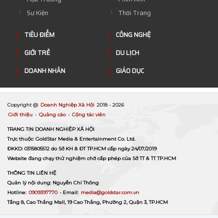
Sự Kiện
Thời Trang
TIÊU ĐIỂM
CÔNG NGHỆ
GIỚI TRẺ
DU LỊCH
DOANH NHÂN
GIÁO DỤC
Copyright @
Doanh Nghiệp Xã Hội
2018 -
2026
Giới thiệu
•
Quảng cáo
•
Cộng tác viên
TRANG TIN DOANH NGHIỆP XÃ HỘI
Trực thuộc: GoldStar Media & Entertainment Co. Ltd.
ĐKKD: 0315805512 do Sở KH & ĐT TP.HCM cấp ngày 24/07/2019
Website đang chạy thử nghiệm chờ cấp phép của Sở TT & TT TP.HCM
THÔNG TIN LIÊN HỆ
Quản lý nội dung: Nguyễn Chí Thông
Hotline:
0909397770
• Email:
media@goldstar.com.vn
Tầng 8, Cao Thắng Mall, 19 Cao Thắng, Phường 2, Quận 3, TP.HCM