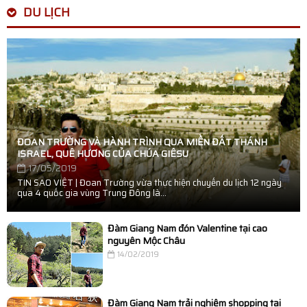
DU LỊCH
ĐOAN TRƯỜNG VÀ HÀNH TRÌNH QUA MIỀN ĐẤT THÁNH
ISRAEL, QUÊ HƯƠNG CỦA CHÚA GIÊSU
17/05/2019
TIN SAO VIỆT | Đoan Trường vừa thực hiện chuyến du lịch 12 ngày
qua 4 quốc gia vùng Trung Đông là...
Đàm Giang Nam đón Valentine tại cao
nguyên Mộc Châu
14/02/2019
Đàm Giang Nam trải nghiệm shopping tại