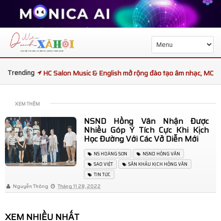
Trending
HC Salon Music & English mở rộng đào tạo âm nhạc, MC
và kỹ năng giao tiếp
XEM THÊM
Tọa đàm sức khỏe phổi kết nối chuyên gia Việt Nam và
NSND Hồng Vân Nhận Được
Nhiều Góp Ý Tích Cực Khi Kịch
Thái Lan
Học Đường Với Các Vở Diễn Mới
Ba đại diện Việt Nam được kỳ vọng tạo dấu ấn tại King
NS HOÀNG SƠN
NSND HỒNG VÂN
SAO VIỆT
SÂN KHẤU KỊCH HỒNG VÂN
and Queen Republic Continent International 2026
TIN TỨC
Nguyễn Thông
Tháng 11 28, 2022
Trạm Phóng Tương Lai mùa 7 bàn giao trường học mới,
mang Tết Thiếu nhi ấm áp đến trẻ em Gia Lai
XEM NHIỀU NHẤT