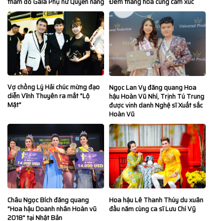
thảm đỏ Gala Phụ nữ Quyền năng
Đêm thăng hoa cùng cảm xúc
Vợ chồng Lý Hải chúc mừng đạo
Ngọc Lan Vy đăng quang Hoa
diễn Vĩnh Thuyên ra mắt "Lộ
hậu Hoàn Vũ Nhí, Trịnh Tú Trung
Mặt"
được vinh danh Nghệ sĩ Xuất sắc
Hoàn Vũ
Hoa hậu Lê Thanh Thúy du xuân
Châu Ngọc Bích đăng quang
đầu năm cùng ca sĩ Lưu Chí Vỹ
"Hoa hậu Doanh nhân Hoàn vũ
2018" tại Nhật Bản