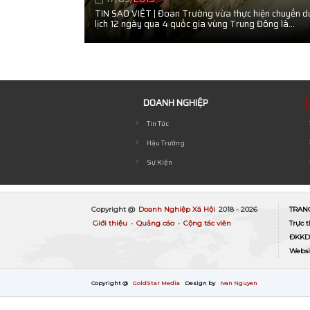
TIN SAO VIỆT | Đoan Trường vừa thực hiện chuyến d
lịch 12 ngày qua 4 quốc gia vùng Trung Đông là...
DOANH NGHIỆP
Tin Tức
Hậu Trường
Sự Kiện
Copyright @
Doanh Nghiệp Xã Hội
2018 -
2026
TRAN
Giới thiệu
•
Quảng cáo
•
Cộng tác viên
Trực 
ĐKKD:
Websi
Copyright @
GoldStar Media
Design by
Ivan Nguyen