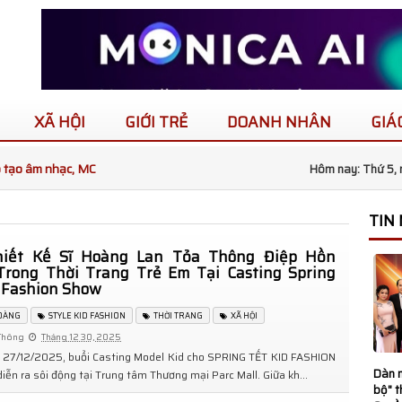
XÃ HỘI
GIỚI TRẺ
DOANH NHÂN
GIÁ
o tạo âm nhạc, MC
Hôm nay: Thứ 5, 
TIN
 gia Việt Nam và
iết Kế Sĩ Hoàng Lan Tỏa Thông Điệp Hồn
Trong Thời Trang Trẻ Em Tại Casting Spring
 Fashion Show
 dấu ấn tại King
HOÀNG
STYLE KID FASHION
THỜI TRANG
XÃ HỘI
Thông
Tháng 12 30, 2025
tional 2026
 27/12/2025, buổi Casting Model Kid cho SPRING TẾT KID FASHION
Dàn n
ễn ra sôi động tại Trung tâm Thương mại Parc Mall. Giữa kh...
 trường học mới,
bộ" 