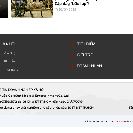
Cập đầy "bão táp"!
u
16/01/2019
XÃ HỘI
TIÊU ĐIỂM
Âm Nhạc
GIỚI TRẺ
Phim Ảnh
DOANH NHÂN
Thời Trang
G TIN DOANH NGHIỆP XÃ HỘI
thuộc: GoldStar Media & Entertainment Co. Ltd.
 0315805512 do Sở KH & ĐT TP.HCM cấp ngày 24/07/2019
te đang chạy thử nghiệm chờ cấp phép của Sở TT & TT TP.HCM
Tầ
GoldStar Network:
Giải Trí Văn Hóa
•