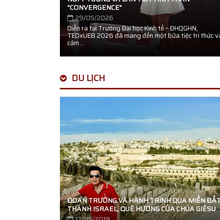
“CONVERGENCE”
29/05/2026
Diễn ra tại Trường Đại học Kinh tế – ĐHQGHN,
TEDxUEB 2026 đã mang đến một bữa tiệc tri thức v
cảm...
DU LỊCH
ĐOAN TRƯỜNG VÀ HÀNH TRÌNH QUA MIỀN ĐẤ
THÁNH ISRAEL, QUÊ HƯƠNG CỦA CHÚA GIÊSU
17/05/2019