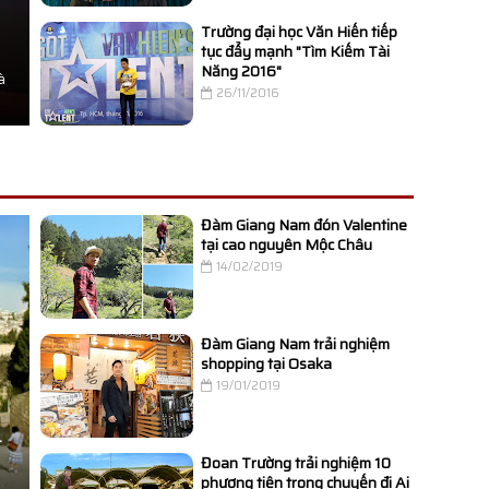
Trường đại học Văn Hiến tiếp
tục đẩy mạnh "Tìm Kiếm Tài
Năng 2016"
à
26/11/2016
Đàm Giang Nam đón Valentine
tại cao nguyên Mộc Châu
14/02/2019
Đàm Giang Nam trải nghiệm
shopping tại Osaka
19/01/2019
T
Đoan Trường trải nghiệm 10
phương tiện trong chuyến đi Ai