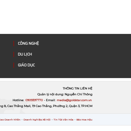
CÔNG NGHỆ
DU LỊCH
GIÁO DỤC
THÔNG TIN LIÊN HỆ
Quản lý nội dung: Nguyễn Chí Thông
Hotline:
0909397770
• Email:
media@goldstar.com.vn
ng 8, Cao Thắng Mall, 19 Cao Thắng, Phường 2, Quận 3, TP.HCM
Sao Doanh Nhân
•
Doanh Nghiệp Xã Hội
•
Tin Tức Văn Hóa
•
Báo Hoa Hậu