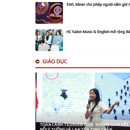
SWL Miner cho phép người nắm giữ 
cho người bệnh?
Vedette Kim Hân ghi dấu ấn rực rỡ trê
HC Salon Music & English mở rộng đà
Fest 2
Thương mại Việt Nam - Hoa Kỳ thúc đẩ
thoại thương mại trong kỷ nguyên mới
GIÁO DỤC
UEB Voice Up 2025: Sân chơi MC & Deb
tại UEB khép lại với mùa giải bùng nổ
Chung kết MIC VÀNG SINH VIÊN 2025:
có 2 giám khảo Thuận Nguyễn và Trần
ghế nóng
TOÀN CẢNH TEDXUEB 2026: KHÔNG GIAN KẾT
Nghệ sĩ Lan Chi - Trái tim thơ trên nhữ
NỐI Ý TƯỞNG VÀ LAN TỎA TINH THẦN