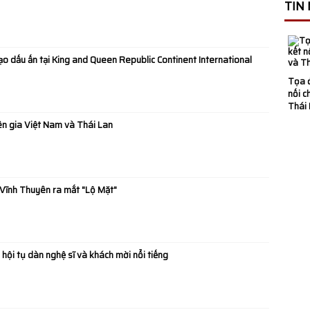
TIN
o Việt Nam” phiên
o dấu ấn tại King and Queen Republic Continent International
&NV - ĐHQG
Tọa 
nối c
c Sinh Viên Vượt
Thái
n gia Việt Nam và Thái Lan
ẹp Đến Áo Dài Như
Vĩnh Thuyên ra mắt "Lộ Mặt"
g Điệp Hồn Nhiên
Spring Tết Kid
 hội tụ dàn nghệ sĩ và khách mời nổi tiếng
hất lượng quốc tế