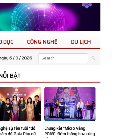
O DỤC
CÔNG NGHỆ
DU LỊCH
ngày 6 / 8 /
2026
 NỔI BẬT
ghệ sỹ tên tuổi "đổ
Chung kết "Micro Vàng
thảm đỏ Gala Phụ nữ
2018": Đêm thăng hoa cùng