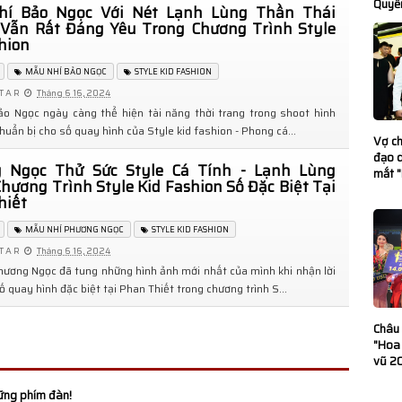
Quyề
í Bảo Ngọc Với Nét Lạnh Lùng Thần Thái
ia Lai
Vẫn Rất Đáng Yêu Trong Chương Trình Style
hion
n Kết Nối Ý Tưởng
MẪU NHÍ BẢO NGỌC
STYLE KID FASHION
T A R
Tháng 6 16, 2024
o Ngọc ngày càng thể hiện tài năng thời trang trong shoot hình
huẩn bị cho số quay hình của Style kid fashion - Phong cá...
” là tiếng cười
Vợ c
đạo d
 Ngọc Thử Sức Style Cá Tính - Lạnh Lùng
mắt 
hương Trình Style Kid Fashion Số Đặc Biệt Tại
hiết
: Khẳng định vai
MẪU NHÍ PHƯƠNG NGỌC
STYLE KID FASHION
g
T A R
Tháng 6 16, 2024
ương Ngọc đã tung những hình ảnh mới nhất của mình khi nhận lời
B Charming 2025
 quay hình đặc biệt tại Phan Thiết trong chương trình S...
Hơn 350.000 cây
Châu
"Hoa
4-2025
vũ 20
i Phố Ông Đồ
ững phím đàn!