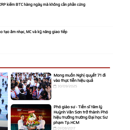
XRP kiếm BTC hàng ngày mà không cần phần cứng
n sàn diễn Ocean
o tạo âm nhạc, MC và kỹ năng giao tiếp
y mở rộng đối
ate lần đầu tiên
Mong muốn Nghị quyết 71 đi
vào thực tiễn hiệu quả
30/09/2025
 Bùng nổ hơn khi
 Ngọc Vàng ngồi
Phó giáo sư - Tiến sĩ tâm lý
Huỳnh Văn Sơn trở thành Phó
hiệu trưởng trường Đại học Sư
phạm Tp.HCM
ng phím đàn!
01/08/2017