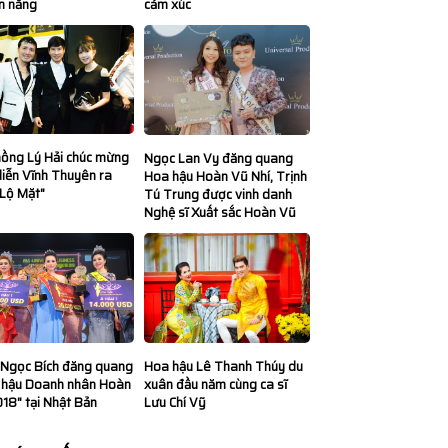
n năng
cảm xúc
hồng Lý Hải chúc mừng
Ngọc Lan Vy đăng quang
iễn Vĩnh Thuyên ra
Hoa hậu Hoàn Vũ Nhí, Trịnh
"Lộ Mặt"
Tú Trung được vinh danh
Nghệ sĩ Xuất sắc Hoàn Vũ
Hoa hậu Lê Thanh Thúy du
 Ngọc Bích đăng quang
xuân đầu năm cùng ca sĩ
 hậu Doanh nhân Hoàn
Lưu Chí Vỹ
18" tại Nhật Bản