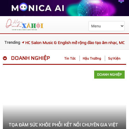
Trending
HC Salon Music & English mở rộng đào tạo âm nhạc, MC
và kỹ năng giao tiếp
DOANH NGHIỆP
Tin Tức
Hậu Trường
Sự Kiện
Tọa đàm sức khỏe phổi kết nối chuyên gia Việt Nam và
DOANH NGHIỆP
Thái Lan
Ba đại diện Việt Nam được kỳ vọng tạo dấu ấn tại King
and Queen Republic Continent International 2026
Trạm Phóng Tương Lai mùa 7 bàn giao trường học mới,
TỌA ĐÀM SỨC KHỎE PHỔI KẾT NỐI CHUYÊN GIA VIỆT
mang Tết Thiếu nhi ấm áp đến trẻ em Gia Lai