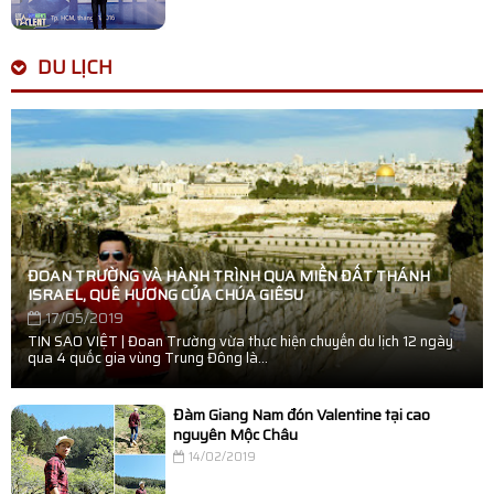
DU LỊCH
ĐOAN TRƯỜNG VÀ HÀNH TRÌNH QUA MIỀN ĐẤT THÁNH
ISRAEL, QUÊ HƯƠNG CỦA CHÚA GIÊSU
17/05/2019
TIN SAO VIỆT | Đoan Trường vừa thực hiện chuyến du lịch 12 ngày
qua 4 quốc gia vùng Trung Đông là...
Đàm Giang Nam đón Valentine tại cao
nguyên Mộc Châu
14/02/2019