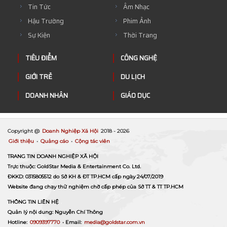
Tin Tức
Âm Nhạc
Hậu Trường
Phim Ảnh
Sự Kiện
Thời Trang
TIÊU ĐIỂM
CÔNG NGHỆ
GIỚI TRẺ
DU LỊCH
DOANH NHÂN
GIÁO DỤC
Copyright @
Doanh Nghiệp Xã Hội
2018 -
2026
Giới thiệu
•
Quảng cáo
•
Cộng tác viên
TRANG TIN DOANH NGHIỆP XÃ HỘI
Trực thuộc: GoldStar Media & Entertainment Co. Ltd.
ĐKKD: 0315805512 do Sở KH & ĐT TP.HCM cấp ngày 24/07/2019
Website đang chạy thử nghiệm chờ cấp phép của Sở TT & TT TP.HCM
THÔNG TIN LIÊN HỆ
Quản lý nội dung: Nguyễn Chí Thông
Hotline:
0909397770
• Email:
media@goldstar.com.vn