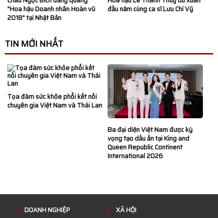
Hoa hậu Lê Thanh Thúy du xuân
Châu Ngọc Bích đăng quang
đầu năm cùng ca sĩ Lưu Chí Vỹ
"Hoa hậu Doanh nhân Hoàn vũ
2018" tại Nhật Bản
TIN MỚI NHẤT
Tọa đàm sức khỏe phổi kết nối
chuyên gia Việt Nam và Thái Lan
Ba đại diện Việt Nam được kỳ
vọng tạo dấu ấn tại King and
Queen Republic Continent
International 2026
DOANH NGHIỆP
XÃ HỘI