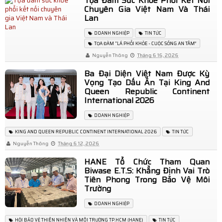
Tọa Đàm Sức Khỏe Phổi Kết Nối
Chuyên Gia Việt Nam Và Thái
Vedette Kim Hân ghi dấu ấn rực rỡ trên sàn diễn Ocean
Lan
DOANH NGHIỆP
TIN TỨC
Fest 2
TỌA ĐÀM “LÁ PHỔI KHỎE - CUỘC SỐNG AN TÂM”
Nguyễn Thông
Tháng 6 16, 2026
Thương mại Việt Nam - Hoa Kỳ thúc đẩy mở rộng đối
Ba Đại Diện Việt Nam Được Kỳ
thoại thương mại trong kỷ nguyên mới
Vọng Tạo Dấu Ấn Tại King And
Queen Republic Continent
UEB Voice Up 2025: Sân chơi MC & Debate lần đầu tiên
International 2026
DOANH NGHIỆP
tại UEB khép lại với mùa giải bùng nổ
KING AND QUEEN REPUBLIC CONTINENT INTERNATIONAL 2026
TIN TỨC
Chung kết MIC VÀNG SINH VIÊN 2025: Bùng nổ hơn khi
Nguyễn Thông
Tháng 6 12, 2026
có 2 giám khảo Thuận Nguyễn và Trần Ngọc Vàng ngồi
HANE Tổ Chức Tham Quan
Biwase E.T.S: Khẳng Định Vai Trò
Tiên Phong Trong Bảo Vệ Môi
ghế nóng
Trường
Nghệ sĩ Lan Chi - Trái tim thơ trên những phím đàn!
DOANH NGHIỆP
HỘI BẢO VỆ THIÊN NHIÊN VÀ MÔI TRƯỜNG TP.HCM (HANE)
TIN TỨC