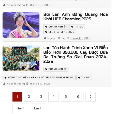
Nguyễn Thông
Tháng 3 22, 2026
Bùi Lan Anh Đăng Quang Hoa
Khôi UEB Charming 2025
DOANH NGHIỆP
TIN TỨC
UEB CHARMING 2025
Nguyễn Thông
Tháng 3 16, 2026
Lan Tỏa Hành Trình Xanh Vì Biển
Đảo: Hơn 350.000 Cây Được Đưa
Ra Trường Sa Giai Đoạn 2024-
2025
DOANH NGHIỆP
HỘI BẢO VỆ THIÊN NHIÊN VÀ MÔI TRƯỜNG TP.HCM (HANE)
TIN TỨC
Nguyễn Thông
Tháng 3 10, 2026
1
2
3
4
5
6
7
Next
Last