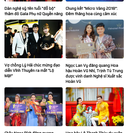
Dàn nghệ sỹ tên tuổi "đổ bộ"
Chung kết "Micro Vàng 2018":
thảm đỏ Gala Phụ nữ Quyền năng
Đêm thăng hoa cùng cảm xúc
Vợ chồng Lý Hải chúc mừng đạo
Ngọc Lan Vy đăng quang Hoa
diễn Vĩnh Thuyên ra mắt "Lộ
hậu Hoàn Vũ Nhí, Trịnh Tú Trung
Mặt"
được vinh danh Nghệ sĩ Xuất sắc
Hoàn Vũ