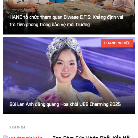
bản 2026
HANE tổ chức tham quan Biwase E.T.S: Khẳng định vai
Phiên Chợ Từ Tâm Tại Đại Học KHXH&NV - ĐHQG
trò tiên phong trong bảo vệ môi trường
TP.HCM: Kết Nối Yêu Thương, Tiếp Sức Sinh Viên Vượt
DOANH NGHIỆP
Khó
Di Sản Spiral: Từ Áo Dài Như Ký Ức Đẹp Đến Áo Dài Như
Một Đời Sống Văn Hóa
Nhà Thiết Kế Sĩ Hoàng Lan Tỏa Thông Điệp Hồn Nhiên
Trong Thời Trang Trẻ Em Tại Casting Spring Tết Kid
Bùi Lan Anh đăng quang Hoa khôi UEB Charming 2025
Fashion Show
Lý do các bác sĩ ưu tiên thuốc chuẩn chất lượng quốc tế
XEM THÊM
cho người bệnh?