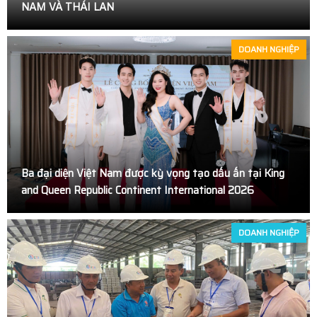
NAM VÀ THÁI LAN
Toàn Cảnh TEDxUEB 2026: Không Gian Kết Nối Ý Tưởng
Và Lan Tỏa Tinh Thần “Convergence”
DOANH NGHIỆP
Diễn viên Dương Phi Long: “Ngẫm - Cười” là tiếng cười
chậm giữa thời đại ồn ào
HANE tổ chức tham quan Biwase E.T.S: Khẳng định vai
trò tiên phong trong bảo vệ môi trường
Ba đại diện Việt Nam được kỳ vọng tạo dấu ấn tại King
and Queen Republic Continent International 2026
Bùi Lan Anh đăng quang Hoa khôi UEB Charming 2025
Lan tỏa hành trình xanh vì biển đảo: Hơn 350.000 cây
DOANH NGHIỆP
được đưa ra Trường Sa giai đoạn 2024-2025
MC Xuân Tiến cùng vợ đón Tết sớm tại Phố Ông Đồ
Âm nhạc kết nối hai thế hệ trong “Hello Việt Nam” phiên