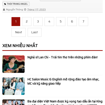
THỜI TRANG ANGEL
bản 2026
Nguyễn Thông
Tháng 1 17, 2023
Phiên Chợ Từ Tâm Tại Đại Học KHXH&NV - ĐHQG
1
2
3
4
5
6
7
TP.HCM: Kết Nối Yêu Thương, Tiếp Sức Sinh Viên Vượt
Next
Last
Khó
XEM NHIỀU NHẤT
Di Sản Spiral: Từ Áo Dài Như Ký Ức Đẹp Đến Áo Dài Như
Một Đời Sống Văn Hóa
Nghệ sĩ Lan Chi - Trái tim thơ trên những phím đàn!
Nhà Thiết Kế Sĩ Hoàng Lan Tỏa Thông Điệp Hồn Nhiên
Trong Thời Trang Trẻ Em Tại Casting Spring Tết Kid
HC Salon Music & English mở rộng đào tạo âm nhạc,
MC và kỹ năng giao tiếp
Fashion Show
Lý do các bác sĩ ưu tiên thuốc chuẩn chất lượng quốc tế
Ba đại diện Việt Nam được kỳ vọng tạo dấu ấn tại King
cho người bệnh?