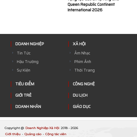
Queen Republic Continent
International 2026
DOANH NGHIỆP
XÃ HỘI
Tin Tức
Âm Nhạc
Hậu Trường
Phim Ảnh
Sự Kiện
Thời Trang
TIÊU ĐIỂM
CÔNG NGHỆ
GIỚI TRẺ
DU LỊCH
DOANH NHÂN
GIÁO DỤC
Copyright @
Doanh Nghiệp Xã Hội
2018 -
2026
Giới thiệu
•
Quảng cáo
•
Cộng tác viên