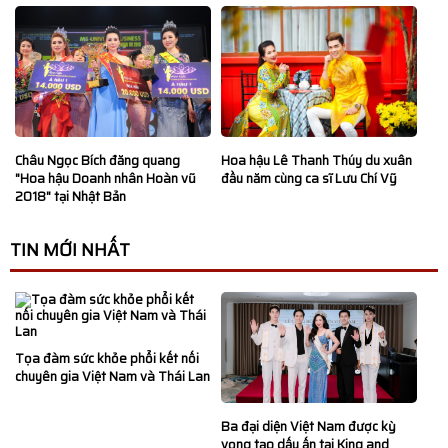
Hoa hậu Lê Thanh Thúy du xuân
Châu Ngọc Bích đăng quang
đầu năm cùng ca sĩ Lưu Chí Vỹ
"Hoa hậu Doanh nhân Hoàn vũ
2018" tại Nhật Bản
TIN MỚI NHẤT
Tọa đàm sức khỏe phổi kết nối
chuyên gia Việt Nam và Thái Lan
Ba đại diện Việt Nam được kỳ
vọng tạo dấu ấn tại King and