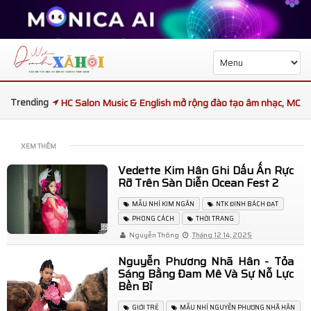
Trending
HC Salon Music & English mở rộng đào tạo âm nhạc, MC
và kỹ năng giao tiếp
XEM THÊM
Tọa đàm sức khỏe phổi kết nối chuyên gia Việt Nam và
Vedette Kim Hân Ghi Dấu Ấn Rực
Rỡ Trên Sàn Diễn Ocean Fest 2
Thái Lan
MẪU NHÍ KIM NGÂN
NTK ĐINH BÁCH ĐẠT
Ba đại diện Việt Nam được kỳ vọng tạo dấu ấn tại King
PHONG CÁCH
THỜI TRANG
Nguyễn Thông
Tháng 12 14, 2025
and Queen Republic Continent International 2026
Nguyễn Phương Nhã Hân - Tỏa
Sáng Bằng Đam Mê Và Sự Nỗ Lực
Trạm Phóng Tương Lai mùa 7 bàn giao trường học mới,
Bền Bỉ
mang Tết Thiếu nhi ấm áp đến trẻ em Gia Lai
GIỚI TRẺ
MẪU NHÍ NGUYỄN PHƯƠNG NHÃ HÂN