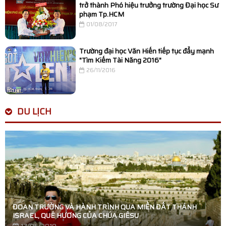
trở thành Phó hiệu trưởng trường Đại học Sư
phạm Tp.HCM
01/08/2017
Trường đại học Văn Hiến tiếp tục đẩy mạnh
"Tìm Kiếm Tài Năng 2016"
26/11/2016
DU LỊCH
ĐOAN TRƯỜNG VÀ HÀNH TRÌNH QUA MIỀN ĐẤT THÁNH
ISRAEL, QUÊ HƯƠNG CỦA CHÚA GIÊSU