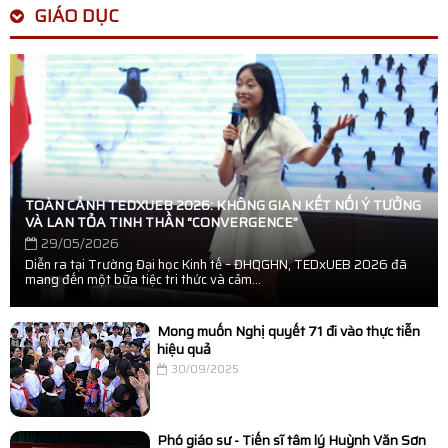
GIÁO DỤC
TOÀN CẢNH TEDXUEB 2026: KHÔNG GIAN KẾT NỐI Ý TƯỞNG
VÀ LAN TỎA TINH THẦN “CONVERGENCE”
29/05/2026
Diễn ra tại Trường Đại học Kinh tế – ĐHQGHN, TEDxUEB 2026 đã
mang đến một bữa tiệc tri thức và cảm...
Mong muốn Nghị quyết 71 đi vào thực tiễn
hiệu quả
30/09/2025
Phó giáo sư - Tiến sĩ tâm lý Huỳnh Văn Sơn