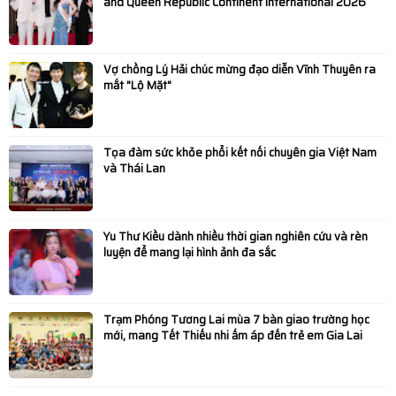
and Queen Republic Continent International 2026
Vedette Kim Hân ghi dấu ấn rực rỡ trên sàn diễn Ocean
Fest 2
Vợ chồng Lý Hải chúc mừng đạo diễn Vĩnh Thuyên ra
mắt "Lộ Mặt"
Thương mại Việt Nam - Hoa Kỳ thúc đẩy mở rộng đối
thoại thương mại trong kỷ nguyên mới
Tọa đàm sức khỏe phổi kết nối chuyên gia Việt Nam
và Thái Lan
UEB Voice Up 2025: Sân chơi MC & Debate lần đầu tiên
tại UEB khép lại với mùa giải bùng nổ
Yu Thư Kiều dành nhiều thời gian nghiên cứu và rèn
Chung kết MIC VÀNG SINH VIÊN 2025: Bùng nổ hơn khi
luyện để mang lại hình ảnh đa sắc
có 2 giám khảo Thuận Nguyễn và Trần Ngọc Vàng ngồi
ghế nóng
Trạm Phóng Tương Lai mùa 7 bàn giao trường học
mới, mang Tết Thiếu nhi ấm áp đến trẻ em Gia Lai
Nghệ sĩ Lan Chi - Trái tim thơ trên những phím đàn!