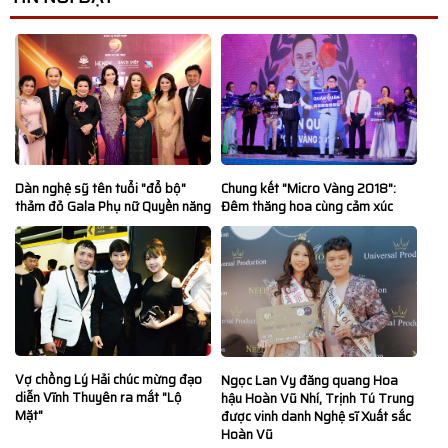
Dàn nghệ sỹ tên tuổi "đổ bộ"
Chung kết "Micro Vàng 2018":
thảm đỏ Gala Phụ nữ Quyền năng
Đêm thăng hoa cùng cảm xúc
Vợ chồng Lý Hải chúc mừng đạo
Ngọc Lan Vy đăng quang Hoa
diễn Vĩnh Thuyên ra mắt "Lộ
hậu Hoàn Vũ Nhí, Trịnh Tú Trung
Mặt"
được vinh danh Nghệ sĩ Xuất sắc
Hoàn Vũ