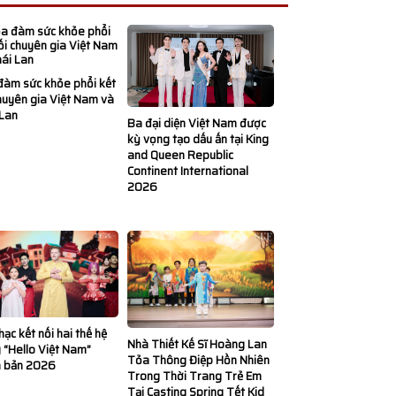
đàm sức khỏe phổi kết
huyên gia Việt Nam và
 Lan
Ba đại diện Việt Nam được
kỳ vọng tạo dấu ấn tại King
and Queen Republic
Continent International
2026
ạc kết nối hai thế hệ
Nhà Thiết Kế Sĩ Hoàng Lan
 “Hello Việt Nam”
Tỏa Thông Điệp Hồn Nhiên
n bản 2026
Trong Thời Trang Trẻ Em
Tại Casting Spring Tết Kid