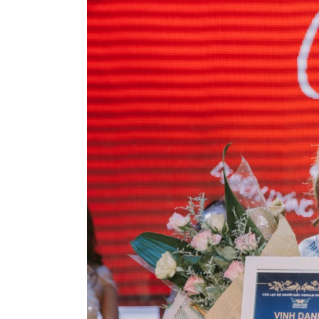
Thái Lan
Ba đại diện Việt Nam được kỳ vọng tạo
and Queen Republic Continent Interna
Trạm Phóng Tương Lai mùa 7 bàn giao
mang Tết Thiếu nhi ấm áp đến trẻ em G
Toàn Cảnh TEDxUEB 2026: Không Gia
Và Lan Tỏa Tinh Thần “Convergence”
Diễn viên Dương Phi Long: “Ngẫm - Cười
chậm giữa thời đại ồn ào
HANE tổ chức tham quan Biwase E.T.S
trò tiên phong trong bảo vệ môi trườn