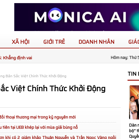
XÃ HỘI
GIỚI TRẺ
DOANH NHÂN
GIÁ
B Charming 2025
Hôm nay: Thứ 5
Hơn 350.000 cây
TIN
ng Bản Sắc Việt Chính Thức Khởi Động
4-2025
ắc Việt Chính Thức Khởi Động
i Phố Ông Đồ
o Việt Nam” phiên
 đối thoại thương mại trong kỷ nguyên mới
Dàn n
tiên tại UEB khép lại với mùa giải bùng nổ
bộ" 
&NV - ĐHQG
Quyề
ơn khi có 2 giám khảo Thuận Nguyễn và Trần Ngọc Vàng ngồi