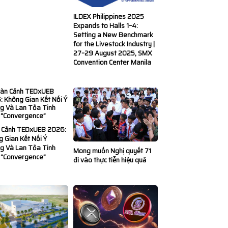
ILDEX Philippines 2025
Expands to Halls 1–4:
Setting a New Benchmark
for the Livestock Industry |
27–29 August 2025, SMX
Convention Center Manila
 Cảnh TEDxUEB 2026:
 Gian Kết Nối Ý
g Và Lan Tỏa Tinh
Mong muốn Nghị quyết 71
 “Convergence”
đi vào thực tiễn hiệu quả