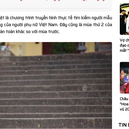
c Sinh Viên Vượt
t là chương trình truyền hình thực tế tìm kiếm người mẫu
ng của người phụ nữ Việt Nam. Đây cũng là mùa thứ 2 của
ẹp Đến Áo Dài Như
oàn toàn khác so với mùa trước.
Vợ c
đạo d
mắt 
g Điệp Hồn Nhiên
Spring Tết Kid
hất lượng quốc tế
Châu
"Hoa
vũ 20
n sàn diễn Ocean
TIN