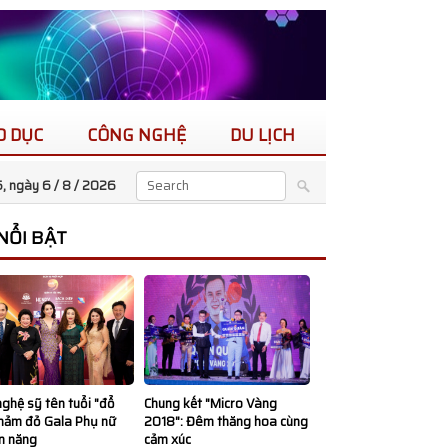
O DỤC
CÔNG NGHỆ
DU LỊCH
, ngày 6 / 8 /
2026
 NỔI BẬT
ghệ sỹ tên tuổi "đổ
Chung kết "Micro Vàng
thảm đỏ Gala Phụ nữ
2018": Đêm thăng hoa cùng
n năng
cảm xúc