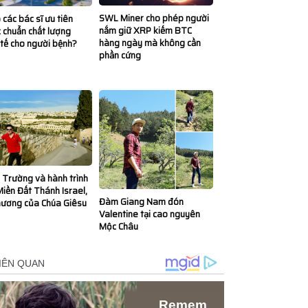
SWL Miner cho phép người
 các bác sĩ ưu tiên
nắm giữ XRP kiếm BTC
 chuẩn chất lượng
hàng ngày mà không cần
tế cho người bệnh?
phần cứng
Trường và hành trình
iền Đất Thánh Israel,
Đàm Giang Nam đón
hương của Chúa Giêsu
Valentine tại cao nguyên
Mộc Châu