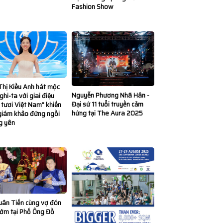
Fashion Show
hị Kiều Anh hát mộc
Nguyễn Phương Nhã Hân -
ghi-ta với giai điệu
Đại sứ 11 tuổi truyền cảm
 tươi Việt Nam” khiến
hứng tại The Aura 2025
giám khảo đứng ngồi
g yên
uân Tiến cùng vợ đón
sớm tại Phố Ông Đồ