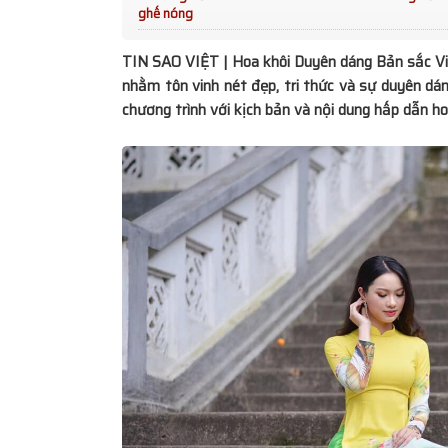
ghế nóng
TP.HCM: Kết Nối Yêu Thương, Tiếp Sứ
TIN SAO VIỆT | Hoa khôi Duyên dáng Bản sắc Việ
Khó
nhằm tôn vinh nét đẹp, tri thức và sự duyên dá
Di Sản Spiral: Từ Áo Dài Như Ký Ức Đ
chương trình với kịch bản và nội dung hấp dẫn h
Một Đời Sống Văn Hóa
Nhà Thiết Kế Sĩ Hoàng Lan Tỏa Thôn
Trong Thời Trang Trẻ Em Tại Casting 
Fashion Show
Lý do các bác sĩ ưu tiên thuốc chuẩn c
cho người bệnh?
Vedette Kim Hân ghi dấu ấn rực rỡ trê
Fest 2