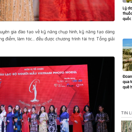
Lý do
thuốc
quốc 
huyên gia đào tạo về kỹ năng chụp hình, kỹ năng tạo dáng
g điểm, làm tóc... đều được chương trình tài trợ. Tổng giải
Đoan 
qua M
quê 