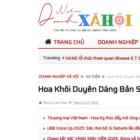
TRANG CHỦ
DOANH NGHIỆP
Trending
Bùi Lan Anh đăng quang Hoa khôi UE
Lan tỏa hành trình xanh vì biển đảo: 
DOANH NGHIỆP XÃ HỘI
SỰ KIỆN
Hoa Khôi Duyên Dá
được đưa ra Trường Sa giai đoạn 202
Hoa Khôi Duyên Dáng Bản S
MC Xuân Tiến cùng vợ đón Tết sớm tạ
Phong Cách Sao
Tháng 4 27, 2019
Âm nhạc kết nối hai thế hệ trong “Hell
Thương mại Việt Nam - Hoa Kỳ thúc đẩy mở rộng
bản 2026
UEB Voice Up 2025: Sân chơi MC & Debate lần đầu 
Phiên Chợ Từ Tâm Tại Đại Học KHXH
Chung kết MIC VÀNG SINH VIÊN 2025: Bùng nổ h