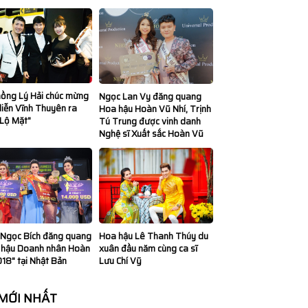
hồng Lý Hải chúc mừng
Ngọc Lan Vy đăng quang
iễn Vĩnh Thuyên ra
Hoa hậu Hoàn Vũ Nhí, Trịnh
"Lộ Mặt"
Tú Trung được vinh danh
Nghệ sĩ Xuất sắc Hoàn Vũ
Hoa hậu Lê Thanh Thúy du
 Ngọc Bích đăng quang
xuân đầu năm cùng ca sĩ
 hậu Doanh nhân Hoàn
Lưu Chí Vỹ
18" tại Nhật Bản
 MỚI NHẤT