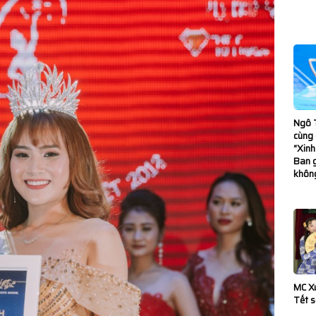
 dấu ấn tại King
tional 2026
 trường học mới,
Ngô T
cùng 
ia Lai
“Xinh
Ban 
n Kết Nối Ý Tưởng
khôn
” là tiếng cười
: Khẳng định vai
MC X
Tết 
g