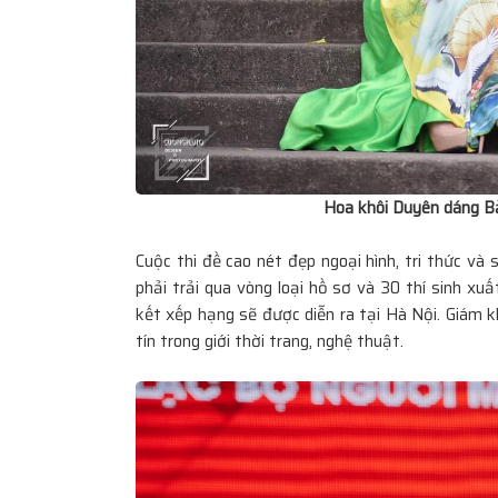
Thương mại Việt Nam - Hoa Kỳ thúc đẩ
thoại thương mại trong kỷ nguyên mới
UEB Voice Up 2025: Sân chơi MC & Deb
tại UEB khép lại với mùa giải bùng nổ
Hoa khôi Duyên dáng Bả
Chung kết MIC VÀNG SINH VIÊN 2025:
có 2 giám khảo Thuận Nguyễn và Trần
Cuộc thi đề cao nét đẹp ngoại hình, tri thức và
phải trải qua vòng loại hồ sơ và 30 thí sinh x
ghế nóng
kết xếp hạng sẽ được diễn ra tại Hà Nội. Giám 
tín trong giới thời trang, nghệ thuật.
Nghệ sĩ Lan Chi - Trái tim thơ trên nhữ
HC Salon Music & English mở rộng đà
và kỹ năng giao tiếp
Tọa đàm sức khỏe phổi kết nối chuyên