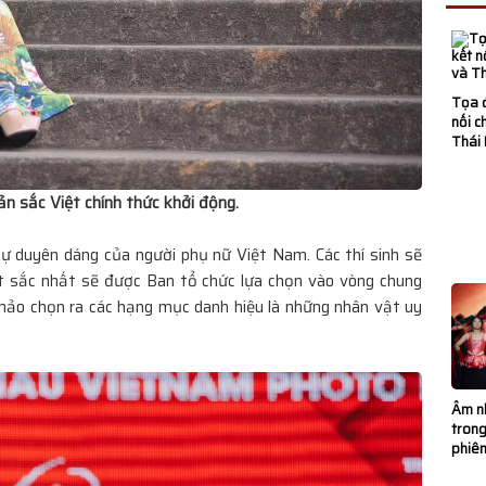
y mở rộng đối
Tọa 
ate lần đầu tiên
nối c
Thái
n sắc Việt chính thức khởi động.
 Bùng nổ hơn khi
 Ngọc Vàng ngồi
 sự duyên dáng của người phụ nữ Việt Nam. Các thí sinh sẽ
uất sắc nhất sẽ được Ban tổ chức lựa chọn vào vòng chung
khảo chọn ra các hạng mục danh hiệu là những nhân vật uy
ng phím đàn!
o tạo âm nhạc, MC
Âm nh
trong
phiê
 gia Việt Nam và