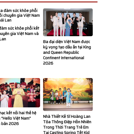
đàm sức khỏe phổi kết
huyên gia Việt Nam và
 Lan
Ba đại diện Việt Nam được
kỳ vọng tạo dấu ấn tại King
and Queen Republic
Continent International
2026
ạc kết nối hai thế hệ
Nhà Thiết Kế Sĩ Hoàng Lan
 “Hello Việt Nam”
Tỏa Thông Điệp Hồn Nhiên
n bản 2026
Trong Thời Trang Trẻ Em
Tại Casting Spring Tết Kid