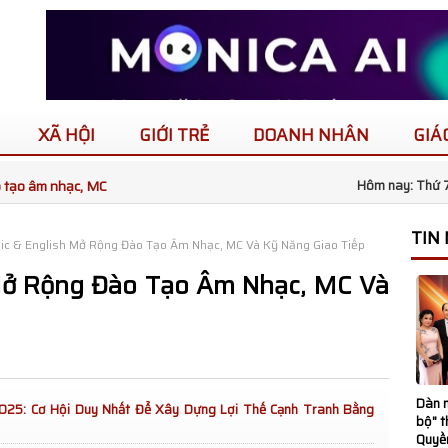
XÃ HỘI
GIỚI TRẺ
DOANH NHÂN
GIÁ
 gia Việt Nam và
Hôm nay: Thứ 7
TIN
ic & English Mở Rộng Đào Tạo Âm Nhạc, MC Và Kỹ Năng Giao Tiếp
 dấu ấn tại King
Mở Rộng Đào Tạo Âm Nhạc, MC Và
tional 2026
 trường học mới,
ia Lai
Dàn n
2025: Cơ Hội Duy Nhất Để Xây Dựng Lợi Thế Cạnh Tranh Bằng
bộ" 
n Kết Nối Ý Tưởng
Quyề