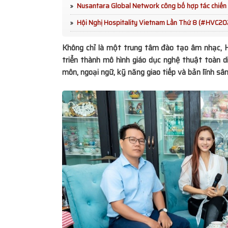
Nusantara Global Network công bố hợp tác chiến l
Và Lan Tỏa Tinh Thần “Convergence”
Hội Nghị Hospitality Vietnam Lần Thứ 8 (#HVC20
Diễn viên Dương Phi Long: “Ngẫm - Cười
Không chỉ là một trung tâm đào tạo âm nhạc, 
chậm giữa thời đại ồn ào
triển thành mô hình giáo dục nghệ thuật toàn d
môn, ngoại ngữ, kỹ năng giao tiếp và bản lĩnh sâ
HANE tổ chức tham quan Biwase E.T.S
trò tiên phong trong bảo vệ môi trườn
Bùi Lan Anh đăng quang Hoa khôi UE
Lan tỏa hành trình xanh vì biển đảo: 
được đưa ra Trường Sa giai đoạn 202
MC Xuân Tiến cùng vợ đón Tết sớm tạ
Âm nhạc kết nối hai thế hệ trong “Hell
bản 2026