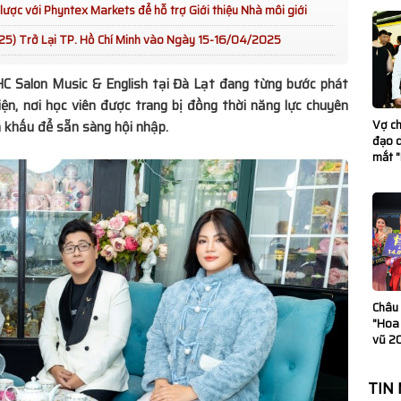
ược với Phyntex Markets để hỗ trợ Giới thiệu Nhà môi giới
25) Trở Lại TP. Hồ Chí Minh vào Ngày 15-16/04/2025
” là tiếng cười
HC Salon Music
& English
tại Đà Lạt đang từng bước phát
iện, nơi học viên được trang bị đồng thời năng lực chuyên
Vợ c
n khấu để sẵn sàng hội nhập.
: Khẳng định vai
đạo d
mắt 
g
B Charming 2025
Hơn 350.000 cây
4-2025
Châu
i Phố Ông Đồ
"Hoa
vũ 20
o Việt Nam” phiên
TIN