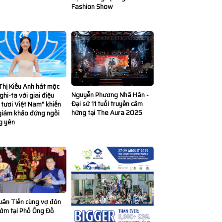
Fashion Show
hị Kiều Anh hát mộc
Nguyễn Phương Nhã Hân -
ghi-ta với giai điệu
Đại sứ 11 tuổi truyền cảm
 tươi Việt Nam” khiến
hứng tại The Aura 2025
giám khảo đứng ngồi
g yên
uân Tiến cùng vợ đón
sớm tại Phố Ông Đồ