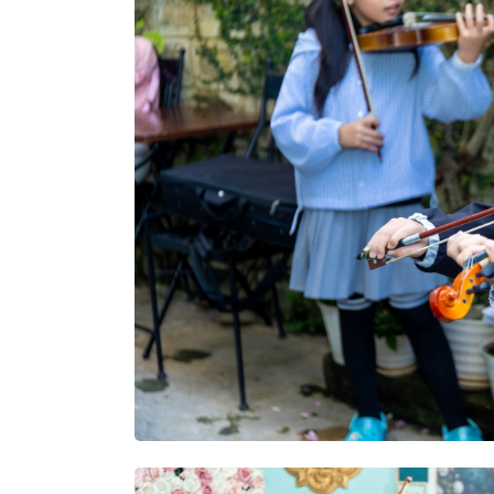
Fest 2
Thương mại Việt Nam - Hoa Kỳ thúc đẩ
thoại thương mại trong kỷ nguyên mới
UEB Voice Up 2025: Sân chơi MC & Deb
tại UEB khép lại với mùa giải bùng nổ
Chung kết MIC VÀNG SINH VIÊN 2025:
có 2 giám khảo Thuận Nguyễn và Trần
ghế nóng
Nghệ sĩ Lan Chi - Trái tim thơ trên nhữ
HC Salon Music & English mở rộng đà
và kỹ năng giao tiếp