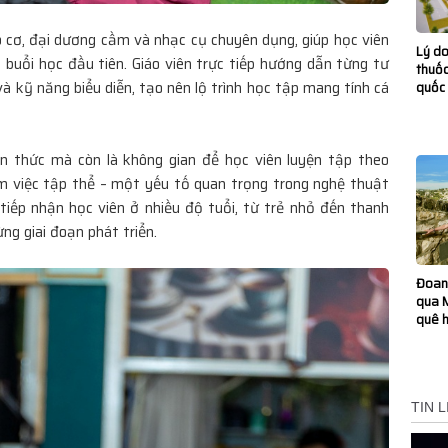
 cơ, đại dương cầm và nhạc cụ chuyên dụng, giúp học viên
Lý do
 buổi học đầu tiên. Giáo viên trực tiếp hướng dẫn từng tư
thuốc
à kỹ năng biểu diễn, tạo nên lộ trình học tập mang tính cá
quốc 
n thức mà còn là không gian để học viên luyện tập theo
m việc tập thể – một yếu tố quan trọng trong nghệ thuật
 tiếp nhận học viên ở nhiều độ tuổi, từ trẻ nhỏ đến thanh
ừng giai đoạn phát triển.
Đoan 
qua M
quê 