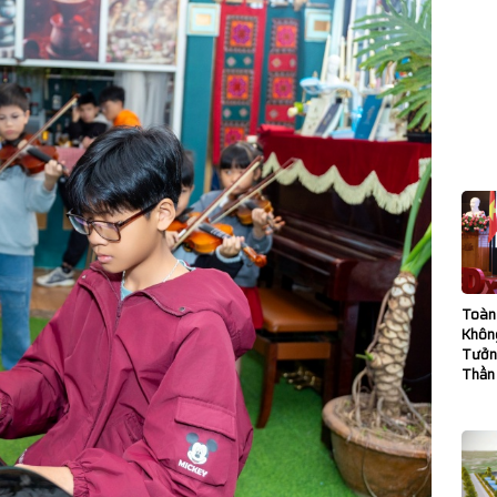
Toàn
Không
Tưởn
Thần