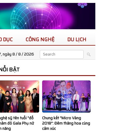
O DỤC
CÔNG NGHỆ
DU LỊCH
, ngày 8 / 8 /
2026
 NỔI BẬT
ghệ sỹ tên tuổi "đổ
Chung kết "Micro Vàng
thảm đỏ Gala Phụ nữ
2018": Đêm thăng hoa cùng
n năng
cảm xúc