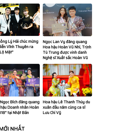
hồng Lý Hải chúc mừng
Ngọc Lan Vy đăng quang
iễn Vĩnh Thuyên ra
Hoa hậu Hoàn Vũ Nhí, Trịnh
"Lộ Mặt"
Tú Trung được vinh danh
Nghệ sĩ Xuất sắc Hoàn Vũ
Hoa hậu Lê Thanh Thúy du
 Ngọc Bích đăng quang
xuân đầu năm cùng ca sĩ
 hậu Doanh nhân Hoàn
Lưu Chí Vỹ
18" tại Nhật Bản
 MỚI NHẤT