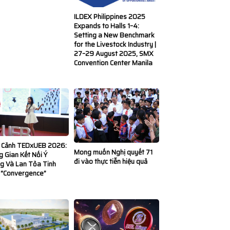
ILDEX Philippines 2025
Expands to Halls 1–4:
Setting a New Benchmark
for the Livestock Industry |
27–29 August 2025, SMX
Convention Center Manila
 Cảnh TEDxUEB 2026:
Mong muốn Nghị quyết 71
 Gian Kết Nối Ý
đi vào thực tiễn hiệu quả
g Và Lan Tỏa Tinh
 “Convergence”