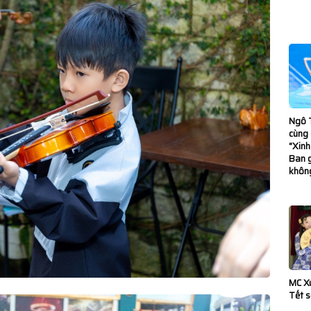
y mở rộng đối
ate lần đầu tiên
Ngô T
cùng 
“Xinh
Ban 
 Bùng nổ hơn khi
khôn
 Ngọc Vàng ngồi
ng phím đàn!
o tạo âm nhạc, MC
MC X
Tết 