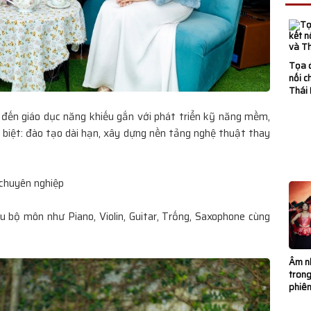
&NV - ĐHQG
c Sinh Viên Vượt
Tọa 
nối c
Thái
ẹp Đến Áo Dài Như
 đến giáo dục năng khiếu gắn với phát triển kỹ năng mềm,
 biệt: đào tạo dài hạn, xây dựng nền tảng nghệ thuật thay
g Điệp Hồn Nhiên
chuyên nghiệp
Spring Tết Kid
u bộ môn như Piano, Violin, Guitar, Trống, Saxophone cùng
hất lượng quốc tế
Âm nh
trong
phiê
n sàn diễn Ocean