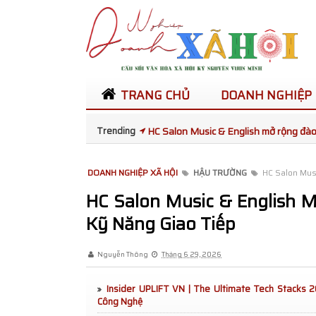
TRANG CHỦ
DOANH NGHIỆP
Trending
Tọa đàm sức khỏe phổi kết nối chuyên
Thái Lan
DOANH NGHIỆP XÃ HỘI
HẬU TRƯỜNG
HC Salon Mus
Ba đại diện Việt Nam được kỳ vọng tạo
HC Salon Music & English 
Kỹ Năng Giao Tiếp
and Queen Republic Continent Interna
Trạm Phóng Tương Lai mùa 7 bàn giao
Nguyễn Thông
Tháng 6 29, 2026
mang Tết Thiếu nhi ấm áp đến trẻ em G
Insider UPLIFT VN | The Ultimate Tech Stacks 
Công Nghệ
Toàn Cảnh TEDxUEB 2026: Không Gia