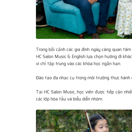
Phiên Chợ Từ Tâm Tại Đại Học KHXH
TP.HCM: Kết Nối Yêu Thương, Tiếp Sứ
Khó
Di Sản Spiral: Từ Áo Dài Như Ký Ức Đ
Trong bối cảnh các gia đình ngày càng quan tâm
HC Salon Music & English lựa chọn hướng đi khác
Một Đời Sống Văn Hóa
vì chỉ tập trung vào các khóa học ngắn hạn.
Nhà Thiết Kế Sĩ Hoàng Lan Tỏa Thôn
Đào tạo đa nhạc cụ trong môi trường thực hành 
Trong Thời Trang Trẻ Em Tại Casting 
Tại HC Salon Music, học viên được tiếp cận nhiề
Fashion Show
các lớp hòa tấu và biểu diễn nhóm.
Lý do các bác sĩ ưu tiên thuốc chuẩn c
cho người bệnh?
Vedette Kim Hân ghi dấu ấn rực rỡ trê