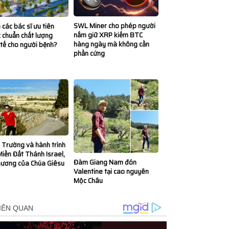
SWL Miner cho phép người
 các bác sĩ ưu tiên
nắm giữ XRP kiếm BTC
 chuẩn chất lượng
hàng ngày mà không cần
tế cho người bệnh?
phần cứng
Trường và hành trình
iền Đất Thánh Israel,
Đàm Giang Nam đón
hương của Chúa Giêsu
Valentine tại cao nguyên
Mộc Châu