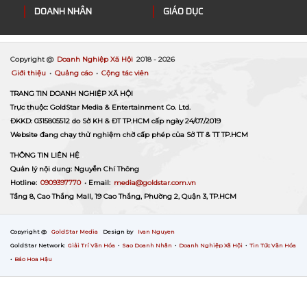
DOANH NHÂN
GIÁO DỤC
Copyright @
Doanh Nghiệp Xã Hội
2018 -
2026
Giới thiệu
•
Quảng cáo
•
Cộng tác viên
TRANG TIN DOANH NGHIỆP XÃ HỘI
Trực thuộc: GoldStar Media & Entertainment Co. Ltd.
ĐKKD: 0315805512 do Sở KH & ĐT TP.HCM cấp ngày 24/07/2019
Website đang chạy thử nghiệm chờ cấp phép của Sở TT & TT TP.HCM
THÔNG TIN LIÊN HỆ
Quản lý nội dung: Nguyễn Chí Thông
Hotline:
0909397770
• Email:
media@goldstar.com.vn
Tầng 8, Cao Thắng Mall, 19 Cao Thắng, Phường 2, Quận 3, TP.HCM
Copyright @
GoldStar Media
Design by
Ivan Nguyen
GoldStar Network:
Giải Trí Văn Hóa
•
Sao Doanh Nhân
•
Doanh Nghiệp Xã Hội
•
Tin Tức Văn Hóa
•
Báo Hoa Hậu