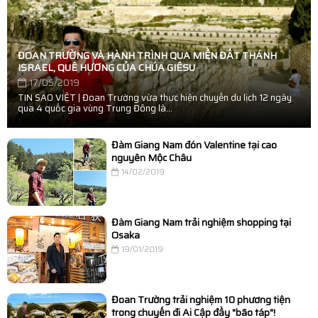
ĐOAN TRƯỜNG VÀ HÀNH TRÌNH QUA MIỀN ĐẤT THÁNH
ISRAEL, QUÊ HƯƠNG CỦA CHÚA GIÊSU
17/05/2019
TIN SAO VIỆT | Đoan Trường vừa thực hiện chuyến du lịch 12 ngày
qua 4 quốc gia vùng Trung Đông là...
Đàm Giang Nam đón Valentine tại cao
nguyên Mộc Châu
14/02/2019
Đàm Giang Nam trải nghiệm shopping tại
Osaka
19/01/2019
Đoan Trường trải nghiệm 10 phương tiện
trong chuyến đi Ai Cập đầy "bão táp"!