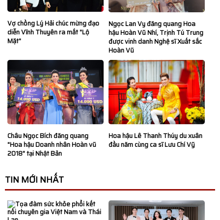
Vợ chồng Lý Hải chúc mừng đạo
Ngọc Lan Vy đăng quang Hoa
diễn Vĩnh Thuyên ra mắt "Lộ
hậu Hoàn Vũ Nhí, Trịnh Tú Trung
Mặt"
được vinh danh Nghệ sĩ Xuất sắc
Hoàn Vũ
Hoa hậu Lê Thanh Thúy du xuân
Châu Ngọc Bích đăng quang
đầu năm cùng ca sĩ Lưu Chí Vỹ
"Hoa hậu Doanh nhân Hoàn vũ
2018" tại Nhật Bản
TIN MỚI NHẤT