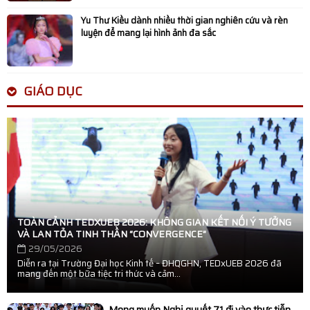
Yu Thư Kiều dành nhiều thời gian nghiên cứu và rèn
luyện để mang lại hình ảnh đa sắc
GIÁO DỤC
TOÀN CẢNH TEDXUEB 2026: KHÔNG GIAN KẾT NỐI Ý TƯỞNG
VÀ LAN TỎA TINH THẦN “CONVERGENCE”
29/05/2026
Diễn ra tại Trường Đại học Kinh tế – ĐHQGHN, TEDxUEB 2026 đã
mang đến một bữa tiệc tri thức và cảm...
Mong muốn Nghị quyết 71 đi vào thực tiễn