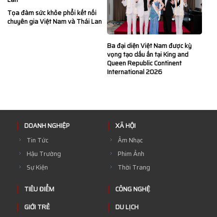
Tọa đàm sức khỏe phổi kết nối
chuyên gia Việt Nam và Thái Lan
Ba đại diện Việt Nam được kỳ
vọng tạo dấu ấn tại King and
Queen Republic Continent
International 2026
DOANH NGHIỆP
XÃ HỘI
Tin Tức
Âm Nhạc
Hậu Trường
Phim Ảnh
Sự Kiện
Thời Trang
TIÊU ĐIỂM
CÔNG NGHỆ
GIỚI TRẺ
DU LỊCH