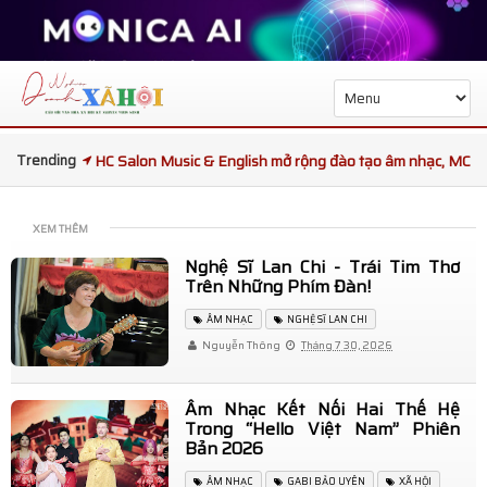
Trending
HC Salon Music & English mở rộng đào tạo âm nhạc, MC
và kỹ năng giao tiếp
XEM THÊM
Tọa đàm sức khỏe phổi kết nối chuyên gia Việt Nam và
Nghệ Sĩ Lan Chi - Trái Tim Thơ
Trên Những Phím Đàn!
Thái Lan
ÂM NHẠC
NGHỆ SĨ LAN CHI
Ba đại diện Việt Nam được kỳ vọng tạo dấu ấn tại King
Nguyễn Thông
Tháng 7 30, 2026
and Queen Republic Continent International 2026
Âm Nhạc Kết Nối Hai Thế Hệ
Trong “Hello Việt Nam” Phiên
Trạm Phóng Tương Lai mùa 7 bàn giao trường học mới,
Bản 2026
mang Tết Thiếu nhi ấm áp đến trẻ em Gia Lai
ÂM NHẠC
GABI BẢO UYÊN
XÃ HỘI