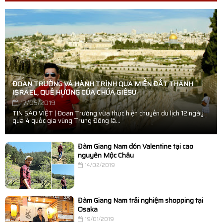
ĐOAN TRƯỜNG VÀ HÀNH TRÌNH QUA MIỀN ĐẤT THÁNH
ISRAEL, QUÊ HƯƠNG CỦA CHÚA GIÊSU
17/05/2019
TIN SAO VIỆT | Đoan Trường vừa thực hiện chuyến du lịch 12 ngày
qua 4 quốc gia vùng Trung Đông là...
Đàm Giang Nam đón Valentine tại cao
nguyên Mộc Châu
14/02/2019
Đàm Giang Nam trải nghiệm shopping tại
Osaka
19/01/2019