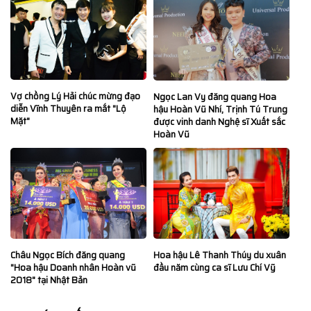
Vợ chồng Lý Hải chúc mừng đạo
Ngọc Lan Vy đăng quang Hoa
diễn Vĩnh Thuyên ra mắt "Lộ
hậu Hoàn Vũ Nhí, Trịnh Tú Trung
Mặt"
được vinh danh Nghệ sĩ Xuất sắc
Hoàn Vũ
Hoa hậu Lê Thanh Thúy du xuân
Châu Ngọc Bích đăng quang
đầu năm cùng ca sĩ Lưu Chí Vỹ
"Hoa hậu Doanh nhân Hoàn vũ
2018" tại Nhật Bản