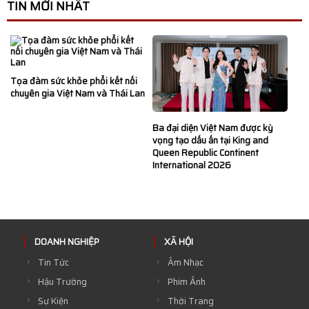
TIN MỚI NHẤT
Tọa đàm sức khỏe phổi kết nối
chuyên gia Việt Nam và Thái Lan
Ba đại diện Việt Nam được kỳ
vọng tạo dấu ấn tại King and
Queen Republic Continent
International 2026
DOANH NGHIỆP
XÃ HỘI
Tin Tức
Âm Nhạc
Hậu Trường
Phim Ảnh
Sự Kiện
Thời Trang