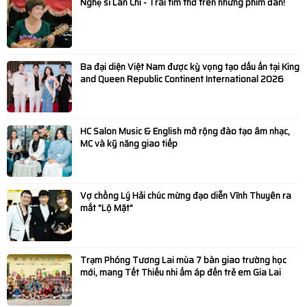
Nghệ sĩ Lan Chi - Trái tim thơ trên những phím đàn!
Toàn Cảnh TEDxUEB 2026: Không Gian Kết Nối Ý Tưởng
Và Lan Tỏa Tinh Thần “Convergence”
Ba đại diện Việt Nam được kỳ vọng tạo dấu ấn tại King
Diễn viên Dương Phi Long: “Ngẫm - Cười” là tiếng cười
and Queen Republic Continent International 2026
chậm giữa thời đại ồn ào
HANE tổ chức tham quan Biwase E.T.S: Khẳng định vai
HC Salon Music & English mở rộng đào tạo âm nhạc,
MC và kỹ năng giao tiếp
trò tiên phong trong bảo vệ môi trường
Bùi Lan Anh đăng quang Hoa khôi UEB Charming 2025
Vợ chồng Lý Hải chúc mừng đạo diễn Vĩnh Thuyên ra
mắt "Lộ Mặt"
Lan tỏa hành trình xanh vì biển đảo: Hơn 350.000 cây
được đưa ra Trường Sa giai đoạn 2024-2025
Trạm Phóng Tương Lai mùa 7 bàn giao trường học
MC Xuân Tiến cùng vợ đón Tết sớm tại Phố Ông Đồ
mới, mang Tết Thiếu nhi ấm áp đến trẻ em Gia Lai
Âm nhạc kết nối hai thế hệ trong “Hello Việt Nam” phiên