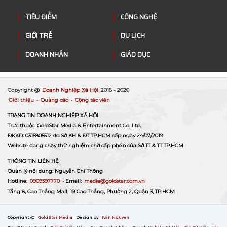
TIÊU ĐIỂM
CÔNG NGHỆ
GIỚI TRẺ
DU LỊCH
DOANH NHÂN
GIÁO DỤC
Copyright @
Doanh Nghiệp Xã Hội
2018 -
2026
Giới thiệu
•
Quảng cáo
•
Cộng tác viên
TRANG TIN DOANH NGHIỆP XÃ HỘI
Trực thuộc: GoldStar Media & Entertainment Co. Ltd.
ĐKKD: 0315805512 do Sở KH & ĐT TP.HCM cấp ngày 24/07/2019
Website đang chạy thử nghiệm chờ cấp phép của Sở TT & TT TP.HCM
THÔNG TIN LIÊN HỆ
Quản lý nội dung: Nguyễn Chí Thông
Hotline:
0909397770
• Email:
media@goldstar.com.vn
Tầng 8, Cao Thắng Mall, 19 Cao Thắng, Phường 2, Quận 3, TP.HCM
Copyright @
GoldStar Media
Design by
Ivan Nguyen