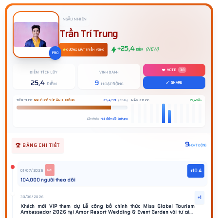
NGẪU NHIÊN
Trần Trí Trung
+25,4
(NEW)
ĐIỂM
GƯƠNG MẶT TRIỂN VỌNG
PRO
❤️ VOTE
38
ĐIỂM TÍCH LŨY
VINH DANH
25,4
9
🔗 SHARE
ĐIỂM
HOẠT ĐỘNG
TIẾP THEO:
NGƯỜI CÓ SỨC ẢNH HƯỞNG
25,4 / 30
(85%)
NĂM 2026
25,4 điểm
Cần thêm
+4,6 điểm để lên Hạng
9
🏆 BẢNG CHI TIẾT
HOẠT ĐỘNG
01/07/2026
+10.4
MỚI
104.000 người theo dõi
30/06/2026
+1
Khách mời VIP tham dự Lễ công bố chính thức Miss Global Tourism
Ambassador 2026 tại Amor Resort Wedding & Event Garden với tư cách
khách mời VIP