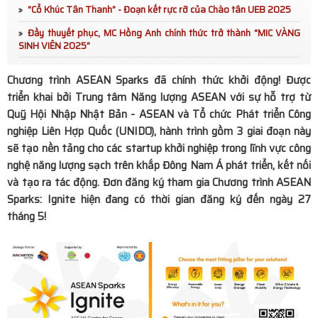
“Cổ Khúc Tân Thanh” - Đoạn kết rực rỡ của Chào tân UEB 2025
Diễn viên Dương Phi Long: “Ngẫm - Cười” là tiếng cười
Đầy thuyết phục, MC Hồng Anh chính thức trở thành “MIC VÀNG
chậm giữa thời đại ồn ào
SINH VIÊN 2025”
HANE tổ chức tham quan Biwase E.T.S: Khẳng định vai
Chương trình ASEAN Sparks đã chính thức khởi động! Được
triển khai bởi Trung tâm Năng lượng ASEAN với sự hỗ trợ từ
trò tiên phong trong bảo vệ môi trường
Quỹ Hội Nhập Nhật Bản - ASEAN và Tổ chức Phát triển Công
Bùi Lan Anh đăng quang Hoa khôi UEB Charming 2025
nghiệp Liên Hợp Quốc (UNIDO), hành trình gồm 3 giai đoạn này
sẽ tạo nền tảng cho các startup khởi nghiệp trong lĩnh vực công
Lan tỏa hành trình xanh vì biển đảo: Hơn 350.000 cây
nghệ năng lượng sạch trên khắp Đông Nam Á phát triển, kết nối
và tạo ra tác động. Đơn đăng ký tham gia Chương trình ASEAN
được đưa ra Trường Sa giai đoạn 2024-2025
Sparks: Ignite hiện đang có thời gian đăng ký đến ngày 27
tháng 5!
MC Xuân Tiến cùng vợ đón Tết sớm tại Phố Ông Đồ
Âm nhạc kết nối hai thế hệ trong “Hello Việt Nam” phiên
bản 2026
Phiên Chợ Từ Tâm Tại Đại Học KHXH&NV - ĐHQG