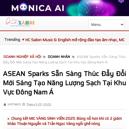
Trending
Tọa đàm sức khỏe phổi kết nối chuyên gia Việt Nam và
Thái Lan
DOANH NGHIỆP XÃ HỘI
DOANH NHÂN
ASEAN Sparks Sẵn Sàng Thúc
Đẩy Đổi Mới Sáng Tạo Năng Lượng Sạch Tại Khu Vực Đông Nam Á
Ba đại diện Việt Nam được kỳ vọng tạo dấu ấn tại King
ASEAN Sparks Sẵn Sàng Thúc Đẩy Đổi
and Queen Republic Continent International 2026
Mới Sáng Tạo Năng Lượng Sạch Tại Khu
Trạm Phóng Tương Lai mùa 7 bàn giao trường học mới,
Vực Đông Nam Á
mang Tết Thiếu nhi ấm áp đến trẻ em Gia Lai
VRITIMES
Tháng 5 25, 2025
Toàn Cảnh TEDxUEB 2026: Không Gian Kết Nối Ý Tưởng
Chung kết MIC VÀNG SINH VIÊN 2025: Bùng nổ hơn khi có 2 giám
Và Lan Tỏa Tinh Thần “Convergence”
khảo Thuận Nguyễn và Trần Ngọc Vàng ngồi ghế nóng