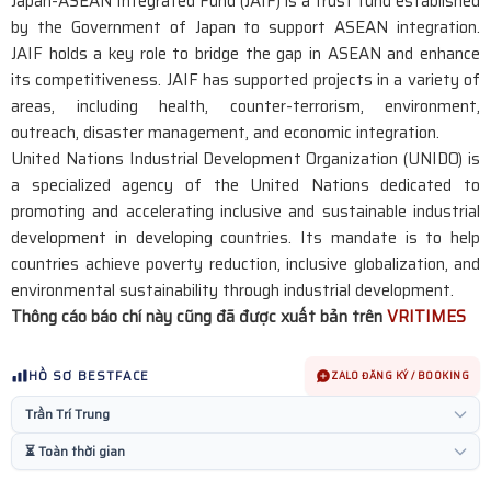
Japan-ASEAN Integrated Fund (JAIF) is a trust fund established
by the Government of Japan to support ASEAN integration.
JAIF holds a key role to bridge the gap in ASEAN and enhance
its competitiveness. JAIF has supported projects in a variety of
areas, including health, counter-terrorism, environment,
outreach, disaster management, and economic integration.
United Nations Industrial Development Organization (UNIDO) is
a specialized agency of the United Nations dedicated to
promoting and accelerating inclusive and sustainable industrial
development in developing countries. Its mandate is to help
countries achieve poverty reduction, inclusive globalization, and
environmental sustainability through industrial development.
Thông cáo báo chí này cũng đã được xuất bản trên
VRITIMES
HỒ SƠ BESTFACE
ZALO ĐĂNG KÝ / BOOKING