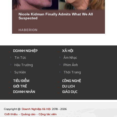
DOANH NGHIỆP
XÃ HỘI
Tin Tức
Âm Nhạc
Hậu Trường
Phim Ảnh
Sự Kiện
Thời Trang
TIÊU ĐIỂM
CÔNG NGHỆ
GIỚI TRẺ
DU LỊCH
DOANH NHÂN
GIÁO DỤC
Copyright @
Doanh Nghiệp Xã Hội
2018 -
2026
Giới thiệu
•
Quảng cáo
•
Cộng tác viên