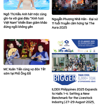
Ngô Thị Kiều Anh hát mộc cùng
ghi-ta với giai điệu “Xinh tươi
Nguyễn Phương Nhã Hân - Đại sứ
Việt Nam” khiến Ban giám khảo
11 tuổi truyền cảm hứng tại The
đứng ngồi không yên
Aura 2025
MC Xuân Tiến cùng vợ đón Tết
sớm tại Phố Ông Đồ
ILDEX Philippines 2025 Expands
to Halls 1–4: Setting a New
Benchmark for the Livestock
Industry | 27–29 August 2025,