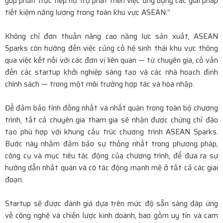
góp phần trực tiếp hỗ trợ phát triển việc ứng dụng các giải pháp
tiết kiệm năng lượng trong toàn khu vực ASEAN.”
Không chỉ đơn thuần nâng cao năng lực sản xuất, ASEAN
Sparks còn hướng đến việc củng cố hệ sinh thái khu vực thông
qua việc kết nối với các đơn vị liên quan — từ chuyên gia, cố vấn
đến các startup khởi nghiệp sáng tạo và các nhà hoạch định
chính sách — trong một môi trường hợp tác và hòa nhập.
Để đảm bảo tính đồng nhất và nhất quán trong toàn bộ chương
trình, tất cả chuyên gia tham gia sẽ nhận được chứng chỉ đào
tạo phù hợp với khung cấu trúc chương trình ASEAN Sparks.
Bước này nhằm đảm bảo sự thống nhất trong phương pháp,
công cụ và mục tiêu tác động của chương trình, để đưa ra sự
hướng dẫn nhất quán và có tác động mạnh mẽ ở tất cả các giai
đoạn.
Startup sẽ được đánh giá dựa trên mức độ sẵn sàng đáp ứng
về công nghệ và chiến lược kinh doanh, bao gồm uy tín và cam