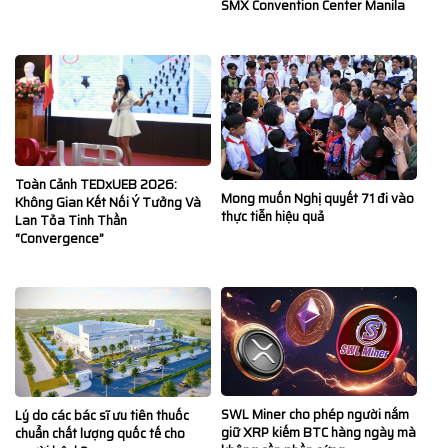
SMX Convention Center Manila
Toàn Cảnh TEDxUEB 2026:
Mong muốn Nghị quyết 71 đi vào
Không Gian Kết Nối Ý Tưởng Và
thực tiễn hiệu quả
Lan Tỏa Tinh Thần
“Convergence”
SWL Miner cho phép người nắm
Lý do các bác sĩ ưu tiên thuốc
giữ XRP kiếm BTC hàng ngày mà
chuẩn chất lượng quốc tế cho