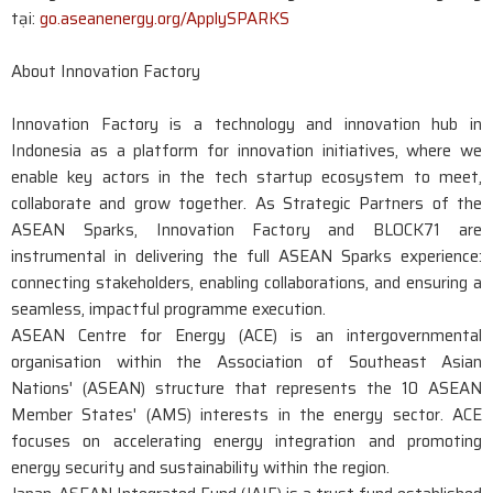
tại:
go.aseanenergy.org/ApplySPARKS
About Innovation Factory
Innovation Factory is a technology and innovation hub in
Indonesia as a platform for innovation initiatives, where we
enable key actors in the tech startup ecosystem to meet,
collaborate and grow together. As Strategic Partners of the
ASEAN Sparks, Innovation Factory and BLOCK71 are
instrumental in delivering the full ASEAN Sparks experience:
connecting stakeholders, enabling collaborations, and ensuring a
seamless, impactful programme execution.
ASEAN Centre for Energy (ACE) is an intergovernmental
organisation within the Association of Southeast Asian
Nations' (ASEAN) structure that represents the 10 ASEAN
Member States' (AMS) interests in the energy sector. ACE
focuses on accelerating energy integration and promoting
energy security and sustainability within the region.