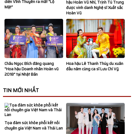
diễn Vĩnh Thuyên ra mắt "Lộ
hậu Hoàn Vũ Nhí, Trịnh Tú Trung
Mặt"
được vinh danh Nghệ sĩ Xuất sắc
Hoàn Vũ
Hoa hậu Lê Thanh Thúy du xuân
Châu Ngọc Bích đăng quang
đầu năm cùng ca sĩ Lưu Chí Vỹ
"Hoa hậu Doanh nhân Hoàn vũ
2018" tại Nhật Bản
TIN MỚI NHẤT
Tọa đàm sức khỏe phổi kết nối
chuyên gia Việt Nam và Thái Lan