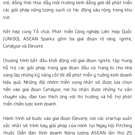
mô, đồng thời thúc đẩy môi trường bình đẳng giới để phát triển
Thương mại Việt Nam - Hoa Kỳ thúc đẩy mở rộng đối
các giải pháp năng lượng sạch có tác động sâu rộng trong khu
vực.
thoại thương mại trong kỷ nguyên mới
Kết hợp cùng Tổ chức Phát triển Công nghiệp Liên Hợp Quốc
UEB Voice Up 2025: Sân chơi MC & Debate lần đầu tiên
(UNIDO), ASEAN Sparks gồm ba giai đoạn rõ ràng: Ignite,
tại UEB khép lại với mùa giải bùng nổ
Catalyse và Elevate.
Chung kết MIC VÀNG SINH VIÊN 2025: Bùng nổ hơn khi
Chương trình bắt đầu khởi động với giai đoạn Ignite, tập trung
hỗ trợ các giải pháp trong giai đoạn đầu và trang bị cho nhà
có 2 giám khảo Thuận Nguyễn và Trần Ngọc Vàng ngồi
sáng lập những kỹ năng cốt lõi để phát triển ý tưởng kinh doanh
ghế nóng
hiệu quả. Những đội nhóm triển vọng nhất sẽ được lựa chọn
tiến vào giai đoạn Catalyse, nơi họ nhận được những tư vấn
Nghệ sĩ Lan Chi - Trái tim thơ trên những phím đàn!
chuyên sâu, đào tạo thích ứng với thị trường và hỗ trợ phát
triển chiến lược kinh doanh.
HC Salon Music & English mở rộng đào tạo âm nhạc, MC
Hành trình sẽ bước vào giai đoạn Elevate, nơi các startup xuất
và kỹ năng giao tiếp
sắc nhất sẽ trình bày giải pháp của mình tại Ngày hội Pitching
thuộc Diễn đàn Kinh doanh Năng lượng ASEAN lần thứ 25