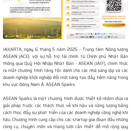
TP.HCM: Kết Nối Yêu Thương, Tiếp Sức Sinh Viên Vượt
Khó
Di Sản Spiral: Từ Áo Dài Như Ký Ức Đẹp Đến Áo Dài Như
Một Đời Sống Văn Hóa
JAKARTA, ngày 6 tháng 5 năm 2025 - Trung tâm Năng lượng
Nhà Thiết Kế Sĩ Hoàng Lan Tỏa Thông Điệp Hồn Nhiên
ASEAN (ACE), với sự hỗ trợ tài chính từ Chính phủ Nhật Bản
thông qua Quỹ Hội Nhập Nhật Bản - ASEAN (JAIF), chính thức
Trong Thời Trang Trẻ Em Tại Casting Spring Tết Kid
ra mắt chương trình tăng tốc dành cho các nhà sáng lập và các
doanh nghiệp khởi nghiệp đổi mới sáng tạo đầy tiềm năng trong
Fashion Show
khu vực Đông Nam Á: ASEAN Sparks.
Lý do các bác sĩ ưu tiên thuốc chuẩn chất lượng quốc tế
ASEAN Sparks là một chương trình được thiết kế nhằm đưa ra
cho người bệnh?
giải pháp trước các thách thức về khí hậu và năng lượng bằng
cách thúc đẩy sự phát triển của các doanh nghiệp công nghệ khí
Vedette Kim Hân ghi dấu ấn rực rỡ trên sàn diễn Ocean
hậu. Chương trình cung cấp cho các startup giai đoạn đầu những
Fest 2
công cụ, chuyên môn và mạng lưới cần thiết để mở rộng quy