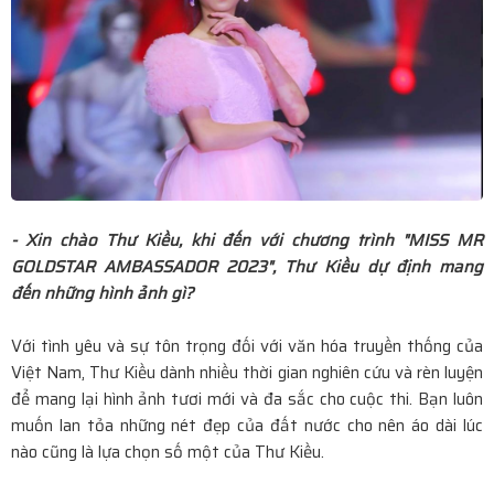
TP.HCM: Kết Nối Yêu Thương, Tiếp Sức Sinh Viên Vượt
Khó
Di Sản Spiral: Từ Áo Dài Như Ký Ức Đẹp Đến Áo Dài Như
Một Đời Sống Văn Hóa
Nhà Thiết Kế Sĩ Hoàng Lan Tỏa Thông Điệp Hồn Nhiên
- Xin chào Thư Kiều, khi đến với chương trình "MISS MR
Trong Thời Trang Trẻ Em Tại Casting Spring Tết Kid
GOLDSTAR AMBASSADOR 2023", Thư Kiều dự định mang
đến những hình ảnh gì?
Fashion Show
Lý do các bác sĩ ưu tiên thuốc chuẩn chất lượng quốc tế
Với tình yêu và sự tôn trọng đối với văn hóa truyền thống của
Việt Nam, Thư Kiều dành nhiều thời gian nghiên cứu và rèn luyện
cho người bệnh?
để mang lại hình ảnh tươi mới và đa sắc cho cuộc thi. Bạn luôn
muốn lan tỏa những nét đẹp của đất nước cho nên áo dài lúc
Vedette Kim Hân ghi dấu ấn rực rỡ trên sàn diễn Ocean
nào cũng là lựa chọn số một của Thư Kiều.
Fest 2