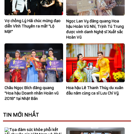
31/01/2025
+1
Trình diễn BST Nàng Xuân - Chương trình Điệp khúc mùa xuân 31/1/2025
Vợ chồng Lý Hải chúc mừng đạo
Ngọc Lan Vy đăng quang Hoa
25/12/2024
+3
diễn Vĩnh Thuyên ra mắt "Lộ
hậu Hoàn Vũ Nhí, Trịnh Tú Trung
Tài Năng Nhí Xuất Sắc 2024
Mặt"
được vinh danh Nghệ sĩ Xuất sắc
Hoàn Vũ
08/03/2024
+1
Trình diễn bài hát Gánh Mẹ trên Truyền hình Hà Nội H2 ngày 8/3
04/03/2024
+1
Biểu diễn Điệp khúc mùa xuân, kênh truyền hình VTC6 ngày 4/3/2024
04/02/2024
+1
Trình diễn Ngày hội văn hóa dân gian BST "Tết Sum Vầy" - NTK Ruby Trần
Hoa hậu Lê Thanh Thúy du xuân
Châu Ngọc Bích đăng quang
04/02/2024
+1
đầu năm cùng ca sĩ Lưu Chí Vỹ
"Hoa hậu Doanh nhân Hoàn vũ
Trình diễn Fashion show Ngày Hội Văn Hóa 2024, ngày 4//2/2024
2018" tại Nhật Bản
13/01/2024
+3
Vedette Siêu Mẫu Nhí Tài Năng 2024
TIN MỚI NHẤT
13/01/2024
+1
Tham gia Lễ Hội Mùa Thu Thành phố Thủ Đức 2024