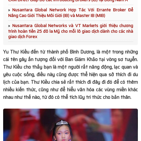
Diễn viên Dương Phi Long: “Ngẫm - Cười” là tiếng cười
Nusantara Global Network Hợp Tác Với Errante Broker Để
Nâng Cao Giới Thiệu Môi Giới (IB) và Master IB (MIB)
chậm giữa thời đại ồn ào
Nusantara Global Networks và VT Markets giới thiệu chương
trình hoàn tiền 25 đô la Mỹ cho mỗi lô giao dịch dành cho các nhà
HANE tổ chức tham quan Biwase E.T.S: Khẳng định vai
giao dịch Forex
trò tiên phong trong bảo vệ môi trường
Yu Thư Kiều đến từ thành phố Bình Dương, là một trong những
Bùi Lan Anh đăng quang Hoa khôi UEB Charming 2025
cái tên gây ấn tượng đối với Ban Giám Khảo tại vòng sơ tuyển.
Thư Kiều cho thấy bạn là một người rất năng động, lạc quan và
Lan tỏa hành trình xanh vì biển đảo: Hơn 350.000 cây
yêu cuộc sống, điều này cũng được thể hiện qua sở thích đi du
lịch của bạn. Thư Kiều chia sẻ rất thích đi đây đi đó để có thêm
được đưa ra Trường Sa giai đoạn 2024-2025
nhiều kiến thức, cũng như để hiểu văn hóa các vùng miền khác
MC Xuân Tiến cùng vợ đón Tết sớm tại Phố Ông Đồ
nhau như thế nào, từ đó có thể tích lũy tri thức cho bản thân.
Âm nhạc kết nối hai thế hệ trong “Hello Việt Nam” phiên
bản 2026
Phiên Chợ Từ Tâm Tại Đại Học KHXH&NV - ĐHQG