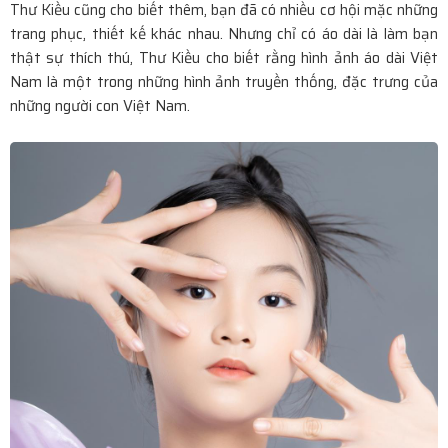
Thư Kiều cũng cho biết thêm, bạn đã có nhiều cơ hội mặc những
Thương mại Việt Nam - Hoa Kỳ thúc đẩy mở rộng đối
trang phục, thiết kế khác nhau. Nhưng chỉ có áo dài là làm bạn
thật sự thích thú, Thư Kiều cho biết rằng hình ảnh áo dài Việt
thoại thương mại trong kỷ nguyên mới
Nam là một trong những hình ảnh truyền thống, đặc trưng của
những người con Việt Nam.
UEB Voice Up 2025: Sân chơi MC & Debate lần đầu tiên
tại UEB khép lại với mùa giải bùng nổ
Chung kết MIC VÀNG SINH VIÊN 2025: Bùng nổ hơn khi
có 2 giám khảo Thuận Nguyễn và Trần Ngọc Vàng ngồi
ghế nóng
Nghệ sĩ Lan Chi - Trái tim thơ trên những phím đàn!
HC Salon Music & English mở rộng đào tạo âm nhạc, MC
và kỹ năng giao tiếp