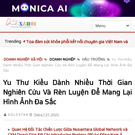
Trending
Tọa đàm sức khỏe phổi kết nối chuyên gia Việt Nam và
Thái Lan
DOANH NGHIỆP XÃ HỘI
DOANH NGHIỆP
HẬU TRƯỜNG
Yu Thư Kiều
Dành Nhiều Thời Gian Nghiên Cứu Và Rèn Luyện Để Mang Lại Hình Ảnh Đa
Ba đại diện Việt Nam được kỳ vọng tạo dấu ấn tại King
Sắc
and Queen Republic Continent International 2026
Yu Thư Kiều Dành Nhiều Thời Gian
Nghiên Cứu Và Rèn Luyện Để Mang Lại
Trạm Phóng Tương Lai mùa 7 bàn giao trường học mới,
Hình Ảnh Đa Sắc
mang Tết Thiếu nhi ấm áp đến trẻ em Gia Lai
G O L D S T A R
Toàn Cảnh TEDxUEB 2026: Không Gian Kết Nối Ý Tưởng
Tháng 7 27, 2023
Và Lan Tỏa Tinh Thần “Convergence”
Quan Hệ Đối Tác Chiến Lược Giữa Nusantara Global Network và
CXM Direct Giúp Đỡ Các Introducing Brokers (IB) tại Đông Nam Á