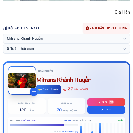
Gia Hân
HỒ SƠ BESTFACE
ZALO ĐĂNG KÝ / BOOKING
NGẪU NHIÊN
Mitrans Khánh Huyền
-27
(-64%)
ĐIỂM
NGÔI SAO CỦA NĂM
PRO
❤️ VOTE
49
ĐIỂM TÍCH LŨY
VINH DANH
120
70
🔗 SHARE
ĐIỂM
HOẠT ĐỘNG
TIẾP THEO:
NGƯỜI NỔI TIẾNG
120 / 150
(80%)
NĂM 2026
15 điểm
Cần thêm
+30 điểm để lên Hạng