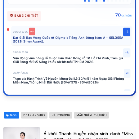
70
🏆 BẢNG CHI TIẾT
HOẠT ĐỘNG
09/06/2026
+3
MỚI
Đạt Giải Bạc Vòng Quốc tế Olympic Tiếng Anh Đông Nam Á – GELOSEA
2026 (Silver Award).
09/06/2026
+4
Vận động viên bóng rổ thuộc Liên đoàn Bóng rổ TP. Hồ Chí Minh, tham gia
Giải Bóng rổ 5x5 Năng khiếu các lứa tuổi TP.HCM 2026.
29/04/2026
+1
Tham gia Hành Trình Về Nguồn Mừng Đại Lễ 30/4 (51 năm Ngày Giải Phóng
Miền Nam, Thống Nhất Đất Nước (30/4/1975 - 30/4/2026))
29/04/2026
+1
https://www.giaitrivanhoa.vn/2026/04/miss-kids-mitrans-khanh-huyen-cung-thieu-nhi-dang-huong.html
21/02/2026
+1
TAGS:
DOANH NGHIỆP
HẬU TRƯỜNG
MẪU NHÍ YU THƯ KIỀU
Tham gia biểu diễn trong chương trình "Chào Xuân Bính Ngọ 2026" phát
sóng trên Đài Phát thanh và Truyền hình Hà Nội.
27/01/2026
+1
Á khôi Thanh Huyền nhận vinh danh "Miss
https://www.giaitrivanhoa.vn/2026/01/miss-kid-tran-nguyen-khanh-huyen-hanh.html